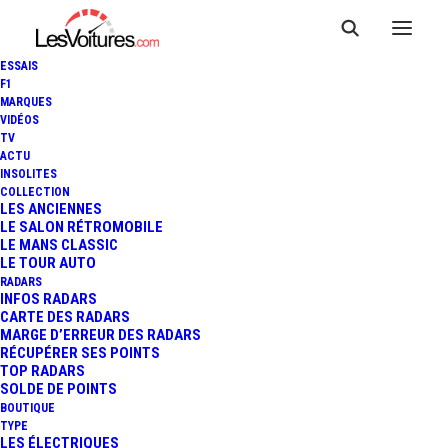
ESSAIS
F1
MARQUES
VIDÉOS
TV
ACTU
BMW SÉRIE 7 EDITION 40
INSOLITES
COLLECTION
JAHRE : SÉRIE LIMITÉE
LES ANCIENNES
LE SALON RÉTROMOBILE
LE MANS CLASSIC
ANNIVERSAIRE !
LE TOUR AUTO
RADARS
INFOS RADARS
CARTE DES RADARS
1 Minutes
|
24 juillet 2017
MARGE D’ERREUR DES RADARS
RÉCUPÉRER SES POINTS
TOP RADARS
SOLDE DE POINTS
BOUTIQUE
TYPE
LES ÉLECTRIQUES
FR