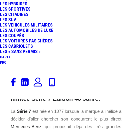
LES HYBRIDES
LES SPORTIVES
LES CITADINES
LES SUV
LES VÉHICULES MILITAIRES
LES AUTOMOBILES DE LUXE
LES COUPÉS
LES VOITURES PAS CHÈRES
LES CABRIOLETS
LES « SANS PERMIS »
CARTE
PRO
BMW ne pouvait pas manquer
l’occasion de fêter les 40 ans de sa
limousine Série 7. Voici l’édition très
limitée Série 7 Edition 40 Jahre.
La
Série 7
est née en 1977 lorsque la marque à l’hélice à
décider d’aller chercher son concurrent le plus direct
Mercedes-Benz
qui proposait déjà des très grandes