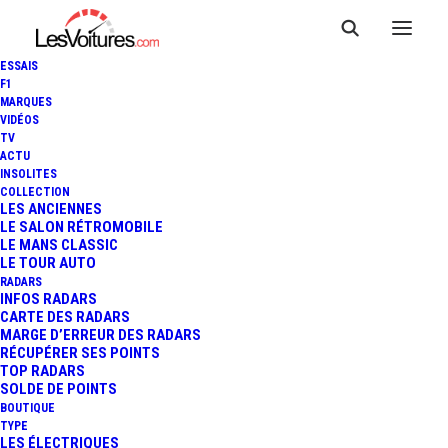
ESSAIS
F1
MARQUES
VIDÉOS
TV
ACTU
INSOLITES
COLLECTION
LES ANCIENNES
LE SALON RÉTROMOBILE
LE MANS CLASSIC
LE TOUR AUTO
RADARS
STLAP.PA
STELLANTIS NV
INFOS RADARS
Paris
CARTE DES RADARS
MARGE D’ERREUR DES RADARS
RÉCUPÉRER SES POINTS
4,91 €
0,091 €
TOP RADARS
1,83%
SOLDE DE POINTS
BOUTIQUE
TYPE
LES ÉLECTRIQUES