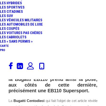
LES HYBRIDES
FR
LES SPORTIVES
LES CITADINES
LES SUV
LES VÉHICULES MILITAIRES
LES AUTOMOBILES DE LUXE
LES COUPÉS
LES VOITURES PAS CHÈRES
LES CABRIOLETS
LES « SANS PERMIS »
CARTE
PRO
Bugatti célèbre la dernière Centodieci
produite en tant qu’exemplaire dit
« client ». Celle qui a été inspirée par
la Bugatti EB110 prend ainsi la pose,
aux côtés de cette dernière,
précisément une EB110 Supersport.
La
Bugatti
Centodieci
qui fait l’objet de cet article révèle