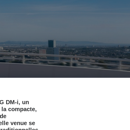
 G DM‑i, un
t la compacte,
ide
elle venue se