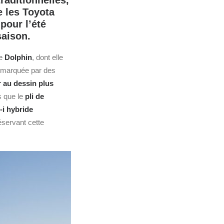
raditionnelles,
 les Toyota
pour l’été
saison.
me
Dolphin
, dont elle
 marquée par des
r au dessin plus
s que le
pli de
i hybride
servant cette