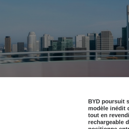
BYD poursuit s
modèle inédit q
tout en revendi
rechargeable d