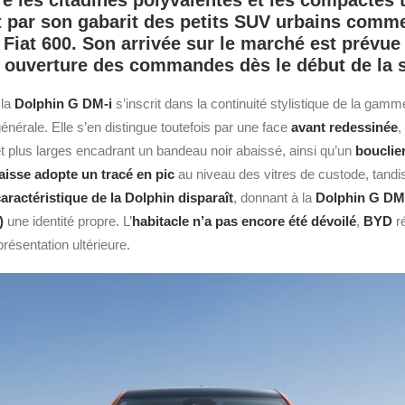
e les citadines polyvalentes et les compactes t
 par son gabarit des petits SUV urbains comme
 Fiat 600. Son arrivée sur le marché est prévue 
 ouverture des commandes dès le début de la 
 la
Dolphin G DM‑i
s’inscrit dans la continuité stylistique de la gam
générale. Elle s’en distingue toutefois par une face
avant redessinée
,
et plus larges encadrant un bandeau noir abaissé, ainsi qu’un
bouclie
aisse adopte un tracé en pic
au niveau des vitres de custode, tandi
caractéristique de la Dolphin disparaît
, donnant à la
Dolphin G DM-
)
une identité propre. L’
habitacle n’a pas encore été dévoilé
,
BYD
ré
résentation ultérieure.