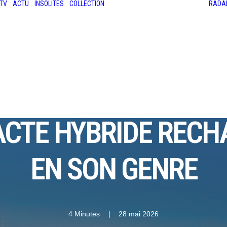
TV
ACTU
INSOLITES
COLLECTION
RADA
LES ANCIENNES
LE SALON RÉTROMOBILE
LE MANS CLASSIC
LE TOUR AUTO
 G DM-I : 1 000 KM 
CTE HYBRIDE RECH
EN SON GENRE
4 Minutes
|
28 mai 2026