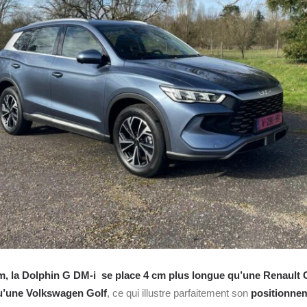
m, la Dolphin G DM-i se place 4 cm plus longue qu’une
Renault
C
qu’une
Volkswagen
Golf
, ce qui illustre parfaitement son
positionnem