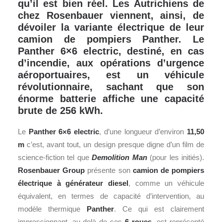
qu’il est bien réel. Les Autrichiens de
chez Rosenbauer viennent, ainsi, de
dévoiler la variante électrique de leur
camion de pompiers Panther. Le
Panther 6×6 electric, destiné, en cas
d’incendie, aux opérations d’urgence
aéroportuaires, est un véhicule
révolutionnaire, sachant que son
énorme batterie affiche une capacité
brute de 256 kWh.
Le
Panther 6×6 electric
, d’une longueur d’environ
11,50
m
c’est, avant tout, un design presque digne d’un film de
science-fiction tel que
Demolition Man
(pour les initiés).
Rosenbauer Group
présente son
camion de
pompiers
électrique
à générateur diesel
, comme un véhicule
équivalent, en termes de capacité d’intervention, au
modèle thermique
Panther
. Ce qui est clairement
impressionnant, au-delà de ses
6 roues
, est représenté