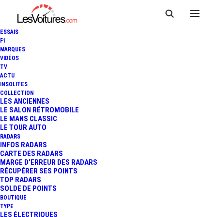
ESSAIS
F1
MARQUES
VIDÉOS
TV
PANTHER 6X6 ELECTRIC :
ACTU
INSOLITES
INCROYABLE CAMION DE
COLLECTION
LES ANCIENNES
LE SALON RÉTROMOBILE
POMPIERS ÉLECTRIQUE À
LE MANS CLASSIC
LE TOUR AUTO
GÉNÉRATEUR DIESEL
RADARS
INFOS RADARS
CARTE DES RADARS
MARGE D’ERREUR DES RADARS
RÉCUPÉRER SES POINTS
3 Minutes
|
17 novembre 2024
TOP RADARS
SOLDE DE POINTS
BOUTIQUE
TYPE
LES ÉLECTRIQUES