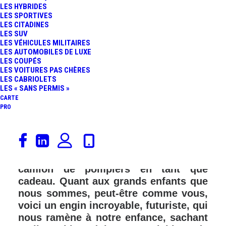
LES HYBRIDES
FR
LES SPORTIVES
LES CITADINES
LES SUV
LES VÉHICULES MILITAIRES
LES AUTOMOBILES DE LUXE
LES COUPÉS
LES VOITURES PAS CHÈRES
LES CABRIOLETS
LES « SANS PERMIS »
CARTE
PRO
Dans quelques jours, au matin du 25
décembre, de nombreux enfants vont
découvrir, sous le sapin de Noël, leur
camion de pompiers en tant que
cadeau. Quant aux grands enfants que
nous sommes, peut-être comme vous,
voici un engin incroyable, futuriste, qui
nous ramène à notre enfance, sachant