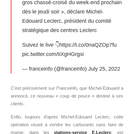
gros chassé-croisé du week-end prochain
dès le jeudi soir », déclare Michel-
Edouard Leclerc, président du comité
stratégique des centres Leclerc
Suivez le live 👇
https://t.co/0naQZOp7fu
pic.twitter.com/tiXgHGrgsi
— franceinfo (@franceinfo)
July 25, 2022
C’est précisément sur
Franceinfo
, que Michel-Edouard a
annoncé, ce nouveau « coup de pouce » destiné à ses
clients.
Enfin, toujours d’après Michel-Edouard Leclerc, cette
opération visant à vendre les carburants sans faire de
marge, dans les
stations-service E.Leclerc
, est