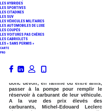
LES HYBRIDES
FR
LES SPORTIVES
LES CITADINES
LES SUV
LES VÉHICULES MILITAIRES
LES AUTOMOBILES DE LUXE
LES COUPÉS
LES VOITURES PAS CHÈRES
LES CABRIOLETS
LES « SANS PERMIS »
CARTE
PRO
Le grand chassé-croisé des vacances
d’été 2022, c’est pour dans quelques
jours. Les automobilistes français vont
donc devoir, en famille ou entre amis,
passer à la pompe pour remplir le
réservoir à carburant de leur véhicule.
A la vue des prix élevés des
carburants, Michel-Edouard Leclerc