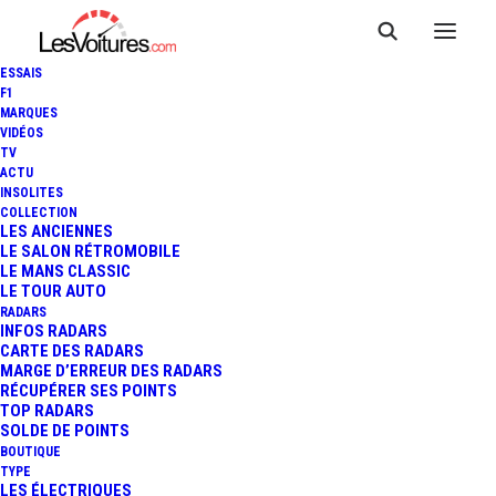
ESSAIS
F1
MARQUES
VIDÉOS
TV
CARBURANTS : À PRIX
ACTU
INSOLITES
COÛTANT DANS LES
COLLECTION
LES ANCIENNES
LE SALON RÉTROMOBILE
STATIONS-SERVICE
LE MANS CLASSIC
LE TOUR AUTO
E.LECLERC
RADARS
INFOS RADARS
CARTE DES RADARS
MARGE D’ERREUR DES RADARS
RÉCUPÉRER SES POINTS
2 Minutes
|
25 juillet 2022
TOP RADARS
SOLDE DE POINTS
BOUTIQUE
TYPE
LES ÉLECTRIQUES