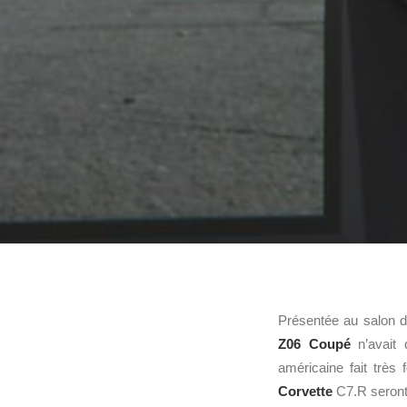
Présentée au salon d
Z06 Coupé
n’avait 
américaine fait très
Corvette
C7.R seront 