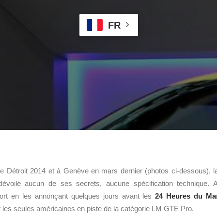
FR
e Détroit 2014 et à Genève en mars dernier (photos ci-dessous), 
dévoilé aucun de ses secrets, aucune spécification technique. A
 fort en les annonçant quelques jours avant les
24 Heures du Ma
les seules américaines en piste de la catégorie LM GTE Pro.