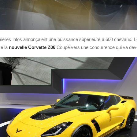
emières infos annonçaient une puissance supérieure à 600 chevaux. 
se la
nouvelle Corvette Z06
Coupé vers une concurrence qui va devoir