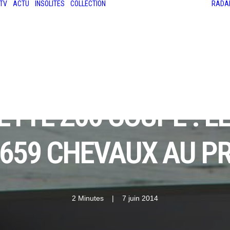
TV
ACTU
INSOLITES
COLLECTION
RADA
LES ANCIENNES
LE SALON RÉTROMOBILE
LE MANS CLASSIC
LE TOUR AUTO
TTE Z06 COUPÉ : LE
 659 CHEVAUX AU 
2 Minutes
|
7 juin 2014