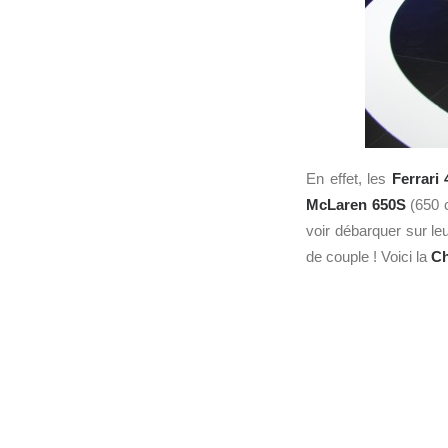
En effet, les
Ferrari
4
McLaren
650S
(650 c
voir débarquer sur le
de couple ! Voici la
Ch