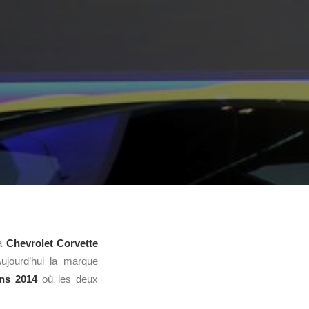
la
Chevrolet Corvette
ujourd’hui la marque
ns
2014
où les deux