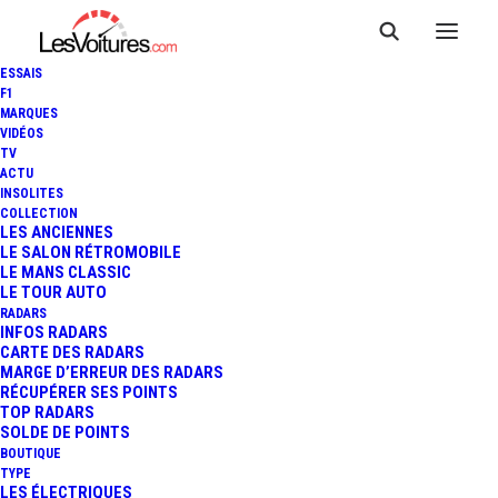
ESSAIS
F1
MARQUES
VIDÉOS
TV
HAUTE-LOIRE : UNE
ACTU
INSOLITES
MERCEDES-BENZ PASSE
COLLECTION
LES ANCIENNES
LE SALON RÉTROMOBILE
(DANS) LE CONTRÔLE
LE MANS CLASSIC
LE TOUR AUTO
TECHNIQUE
RADARS
INFOS RADARS
CARTE DES RADARS
MARGE D’ERREUR DES RADARS
RÉCUPÉRER SES POINTS
2 Minutes
|
10 août 2019
TOP RADARS
SOLDE DE POINTS
BOUTIQUE
TYPE
LES ÉLECTRIQUES