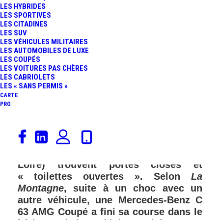
LES HYBRIDES
FR
LES SPORTIVES
LES CITADINES
LES SUV
LES VÉHICULES MILITAIRES
LES AUTOMOBILES DE LUXE
LES COUPÉS
LES VOITURES PAS CHÈRES
LES CABRIOLETS
LES « SANS PERMIS »
CARTE
PRO
Depuis le 9 août, les clients qui se
présentent sur le site du contrôle
technique de Mazeyrat-d’Allier (Haute-
Loire) trouvent portes closes et
« toilettes ouvertes ». Selon
La
Montagne
, suite à un choc avec un
autre véhicule, une Mercedes-Benz C
63 AMG Coupé a fini sa course dans le