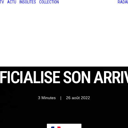
TV
ACTU
INSOLITES
COLLECTION
RADA
LES ANCIENNES
LE SALON RÉTROMOBILE
LE MANS CLASSIC
LE TOUR AUTO
FFICIALISE SON ARRI
3 Minutes
|
26 août 2022