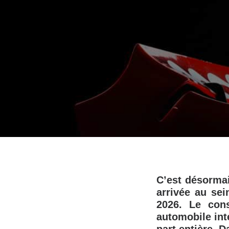
C’est désorma
arrivée au se
2026. Le cons
automobile inte