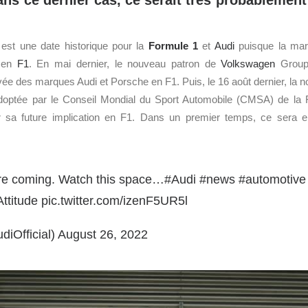
Dans ce dernier cas, ce serait très probablement
est une date historique pour la
Formule 1
et
Audi
puisque la mar
e en
F1
. En mai dernier, le nouveau patron de
Volkswagen
Group,
ivée des marques Audi et Porsche en F1. Puis, le 16 août dernier, la 
optée par le Conseil Mondial du Sport Automobile (CMSA) de la FI
iser sa future implication en F1. Dans un premier temps, ce sera e
re coming. Watch this space…
#Audi
#news
#automotive
ttitude
pic.twitter.com/izenF5UR5l
iOfficial)
August 26, 2022