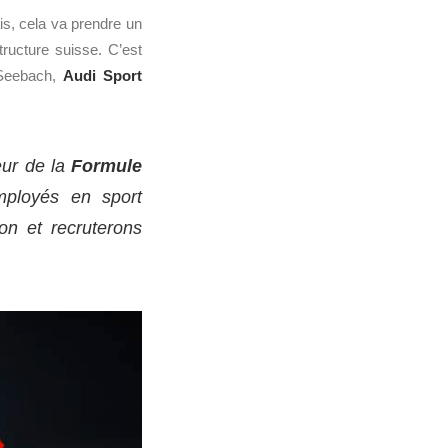
is, cela va prendre un
tructure suisse. C’est
 Seebach,
Audi Sport
eur de la
Formule
mployés en sport
on et recruterons