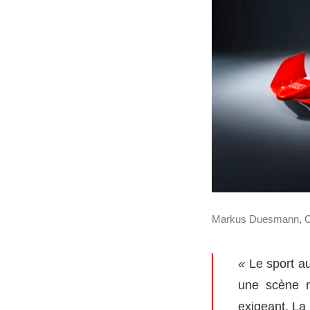
Markus Duesmann, Cha
«
Le sport au
une scène m
exigeant. La