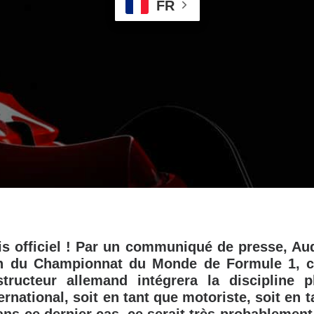
FR
is officiel ! Par un communiqué de presse, Au
in du Championnat du Monde de Formule 1, ce
tructeur allemand intégrera la discipline 
rnational, soit en tant que motoriste, soit en 