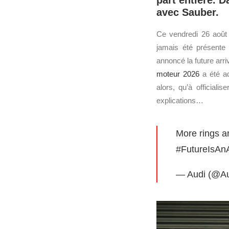
part entière. 
avec Sauber.
Ce vendredi 26 août 
jamais été présent
annoncé la future arr
moteur 2026
a été ad
alors, qu’à official
explications…
More rings a
#FutureIsAnA
— Audi (@Aud