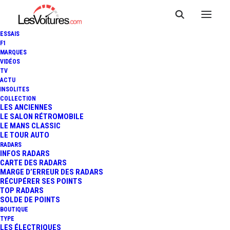
ESSAIS
F1
MARQUES
VIDÉOS
TV
ACTU
F1 : HUIS CLOS POUR LE GP
INSOLITES
COLLECTION
DE BAHREÏN À CAUSE DU
LES ANCIENNES
LE SALON RÉTROMOBILE
LE MANS CLASSIC
CORONAVIRUS
LE TOUR AUTO
RADARS
INFOS RADARS
CARTE DES RADARS
3 Minutes
|
8 mars 2020
MARGE D’ERREUR DES RADARS
RÉCUPÉRER SES POINTS
TOP RADARS
SOLDE DE POINTS
BOUTIQUE
TYPE
LES ÉLECTRIQUES
FR