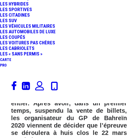
LES HYBRIDES
LES SPORTIVES
LES CITADINES
LES SUV
LES VÉHICULES MILITAIRES
LES AUTOMOBILES DE LUXE
LES COUPÉS
LES VOITURES PAS CHÈRES
LES CABRIOLETS
LES « SANS PERMIS »
CARTE
PRO
C’est la première décision qui touche
la Formule 1 à cause de l’épidémie de
coronavirus qui fait trembler le monde
entier. Après avoir, dans un premier
temps, suspendu la vente de billets,
les organisateur du GP de Bahreïn
2020 viennent de décider que l’épreuve
se déroulera à huis clos le 22 mars