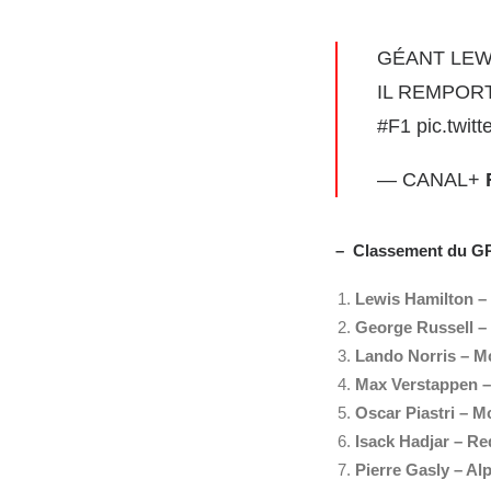
GÉANT LEW
IL REMPOR
#F1
pic.twi
— CANAL+
– Classement du GP 
Lewis Hamilton – 
George Russell –
Lando Norris – M
Max Verstappen
–
Oscar Piastri – M
Isack Hadjar – Re
Pierre Gasly
– Al