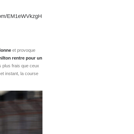
r.com/EM1eWVkzgH
donne
et provoque
milton rentre pour un
 plus frais que ceux
t instant, la course