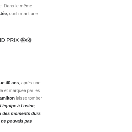
e. Dans le même
stée
, confirmant une
D PRIX 😱😱
que 40 ans
, après une
ile et marquée par les
amilton
laisse tomber
’équipe à l’usine,
 eu des moments durs
e ne pouvais pas