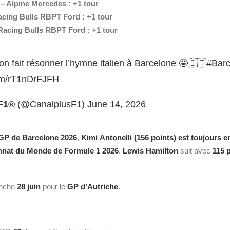
o
– Alpine Mercedes : +1 tour
acing Bulls RBPT Ford : +1 tour
Racing Bulls RBPT Ford : +1 tour
on fait résonner l’hymne italien à Barcelone 🤩🇮🇹
#Bar
com/rT1nDrFJFH
F1
® (@CanalplusF1)
June 14, 2026
GP de Barcelone 2026
,
Kimi
Antonelli (156 points) est toujours e
nnat du Monde de Formule 1 2026
.
Lewis Hamilton
suit avec
115
anche
28
juin
pour le
GP d’Autriche
.