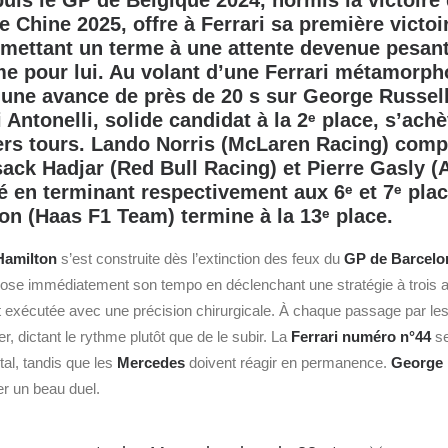
uis le GP de Belgique 2024, hormis la victoire 
 Chine 2025, offre à Ferrari sa première victoi
mettant un terme à une attente devenue pesant
 pour lui. Au volant d’une Ferrari métamorph
une avance de près de 20 s sur George Russell,
 Antonelli, solide candidat à la 2ᵉ place, s’ach
ers tours. Lando Norris (McLaren Racing) comp
sack Hadjar (Red Bull Racing) et
Pierre Gasly (
lé en terminant respectivement aux 6
ᵉ et 7
ᵉ pla
n (Haas F1 Team) termine à la 13
ᵉ place.
Hamilton
s’est construite dès l’extinction des feux du
GP de Barcelo
mpose immédiatement son tempo en déclenchant une stratégie à trois 
 exécutée avec une précision chirurgicale. À chaque passage par le
er, dictant le rythme plutôt que de le subir. La
Ferrari numéro n°44
se
tal, tandis que les
Mercedes
doivent réagir en permanence.
George 
er un beau duel.