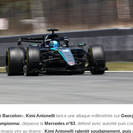
e Barcelon
e,
Kimi Antonelli
lance une attaque millimétrée sur
Georg
hampionna
t, dépasse la
Mercedes n°63
, défend avec autorité puis 
cénario vire au drame :
Kimi Antonelli ralentit soudainement, pui