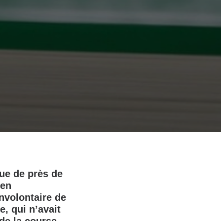
gue de près de
 en
nvolontaire de
, qui n’avait