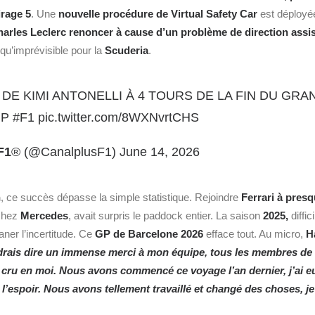
irage 5
. Une
nouvelle procédure de Virtual Safety Car
est déployé
arles Leclerc renoncer à cause d’un problème de direction assi
 qu’imprévisible pour la
Scuderia
.
DE KIMI ANTONELLI À 4 TOURS DE LA FIN DU GRAN
GP
#F1
pic.twitter.com/8WXNvrtCHS
F1
® (@CanalplusF1)
June 14, 2026
n
, ce succès dépasse la simple statistique. Rejoindre
Ferrari à pres
chez
Mercedes
, avait surpris le paddock entier. La saison
2025,
diffic
aner l’incertitude. Ce
GP de Barcelone 2026
efface tout. Au micro,
H
drais dire un immense merci à mon équipe, tous les membres de l
a cru en moi. Nous avons commencé ce voyage l’an dernier, j’ai
u l’espoir. Nous avons tellement travaillé et changé des choses, j