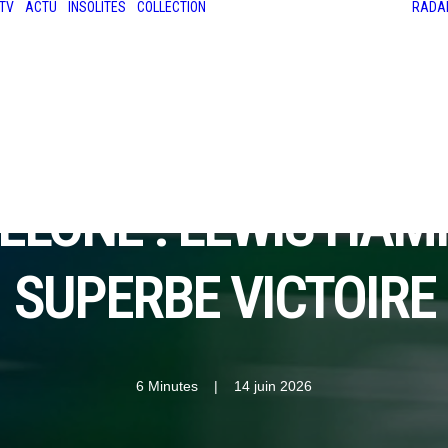
TV
ACTU
INSOLITES
COLLECTION
RADA
LES ANCIENNES
LE SALON RÉTROMOBILE
LE MANS CLASSIC
LE TOUR AUTO
CELONE : LEWIS HAM
SUPERBE VICTOIRE
6 Minutes
|
14 juin 2026