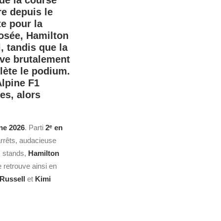
de la course
re depuis le
e pour la
osée, Hamilton
 tandis que la
ève brutalement
lète le podium.
Alpine F1
ces, alors
ne 2026
. Parti
2ᵉ en
arrêts, audacieuse
s stands,
Hamilton
 retrouve ainsi en
Russell
et
Kimi