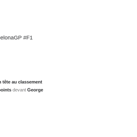
celonaGP
#F1
n tête au
classement
points
devant
George