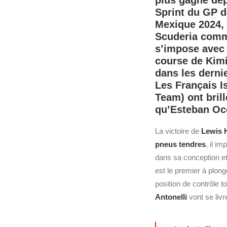
plus gagné dep
Sprint du GP de
Mexique 2024, 
Scuderia comme
s’impose avec 
course de Kimi
dans les derni
Les Français I
Team)
ont bril
qu’Esteban Oco
La victoire de
Lewis 
pneus tendres
, il i
dans sa conception et
est le premier à plong
position de contrôle to
Antonelli
vont se livr