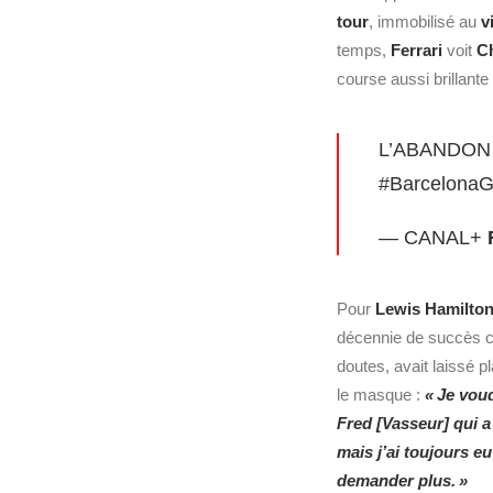
tour
, immobilisé au
v
temps,
Ferrari
voit
Ch
course aussi brillante
L’ABANDON 
#Barcelona
— CANAL+
Pour
Lewis Hamilto
décennie de succès 
doutes, avait laissé pl
le masque :
« Je vou
Fred [Vasseur] qui 
mais j’ai toujours e
demander plus. »