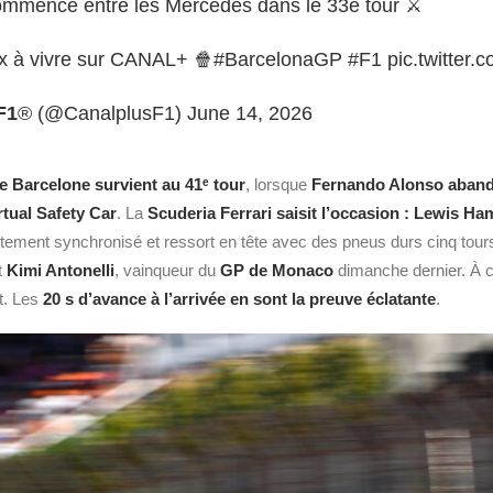
commence entre les Mercedes dans le 33e tour ⚔️
x à vivre sur CANAL+ 🍿
#BarcelonaGP
#F1
pic.twitte
F1
® (@CanalplusF1)
June 14, 2026
e Barcelone survient au 41ᵉ tour
, lorsque
Fernando Alonso aban
tual Safety Car
. La
Scuderia Ferrari saisit l’occasion : Lewis Ha
tement synchronisé et ressort en tête avec des pneus durs cinq tours
t
Kimi Antonelli
, vainqueur du
GP de Monaco
dimanche dernier. À ce
t. Les
20 s d’avance à l’arrivée en sont la preuve éclatante
.