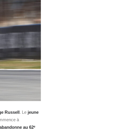
e Russell
. Le
jeune
commence à
s abandonne au 62ᵉ