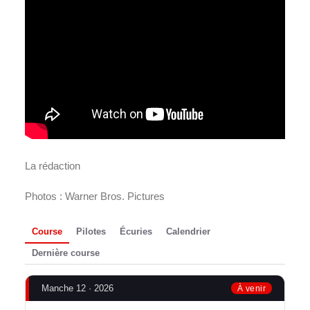
La rédaction
Photos : Warner Bros. Pictures
Course
Pilotes
Écuries
Calendrier
Dernière course
Manche 12 · 2026
À venir