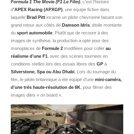
Formula 1 The Movie (F1 Le Film)
, c’est l’histoire
d
’APEX Racing (APXGP)
, une équipe fictive dans
laquelle
Brad Pitt
incarne un pilote chevronné faisant son
grand retour aux côtés de
Damson Idris
, étoile montante
du
sport automobile
. Plutôt que de recourir à des
images de synthèse, la production a opté pour des
monoplaces de
Formule 2
modifiées pour coller
au
réalisme d’une F1
, avec des scènes tournées en
conditions réelles lors des essais libres des
GP
à
Silverstone, Spa ou Abu Dhabi
. Lors du tournage du
film, le pilote britannique a été équipé d’une
mini-caméra,
d’une très haute-résolution de 6K
, pour filmer des
images dites « on board ».