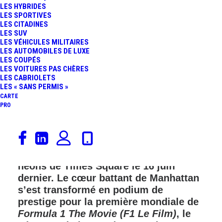
LES HYBRIDES
LES SPORTIVES
LES CITADINES
LES SUV
LES VÉHICULES MILITAIRES
LES AUTOMOBILES DE LUXE
LES COUPÉS
LES VOITURES PAS CHÈRES
LES CABRIOLETS
LES « SANS PERMIS »
CARTE
PRO
New York, ville où tout bouge à un
rythme effréné, s’est offert une
parenthèse spectaculaire sous les
néons de Times Square le 16 juin
dernier. Le cœur battant de Manhattan
s’est transformé en podium de
prestige pour la première mondiale de
Formula 1 The Movie (F1 Le Film)
, le