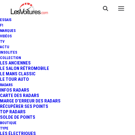
ESSAIS
F1
MARQUES
VIDÉOS
TV
ACTU
F1 LE FILM : UNE PREMIÈRE
INSOLITES
COLLECTION
MONDIALE EXCEPTIONNELLE
LES ANCIENNES
LE SALON RÉTROMOBILE
LE MANS CLASSIC
ORGANISÉE À NEW YORK
LE TOUR AUTO
RADARS
INFOS RADARS
CARTE DES RADARS
6 Minutes
|
18 juin 2025
MARGE D’ERREUR DES RADARS
RÉCUPÉRER SES POINTS
TOP RADARS
SOLDE DE POINTS
BOUTIQUE
TYPE
LES ÉLECTRIQUES
FR