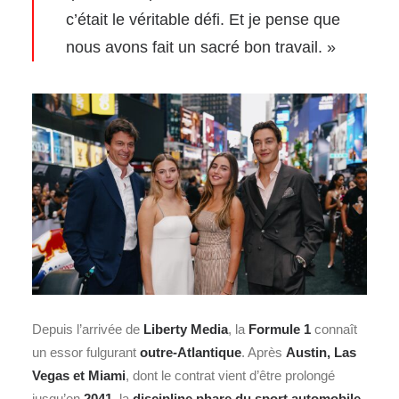
c’était le véritable défi. Et je pense que
nous avons fait un sacré bon travail. »
Depuis l’arrivée de
Liberty Media
, la
Formule 1
connaît
un essor fulgurant
outre-Atlantique
. Après
Austin, Las
Vegas et Miami
, dont le contrat vient d’être prolongé
jusqu’en
2041
, la
discipline phare du sport automobile