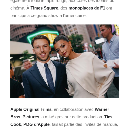
également foulé le tapis rouge, aux côtés des icônes du
cinéma. À
Times Square
, des
monoplaces de F1
ont
participé à ce grand show à l’américaine.
Apple Original Films
, en collaboration avec
Warner
Bros. Pictures,
a misé gros sur cette production.
Tim
Cook
,
PDG d’Apple
, faisait partie des invités de marque,