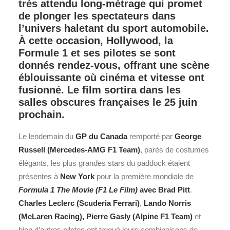
très attendu long-métrage qui promet
de plonger les spectateurs dans
l’univers haletant du sport automobile.
À cette occasion, Hollywood, la
Formule 1 et ses pilotes se sont
donnés rendez-vous, offrant une scène
éblouissante où cinéma et vitesse ont
fusionné. Le film sortira dans les
salles obscures françaises le 25 juin
prochain.
Le lendemain du
GP du Canada
remporté par
George
Russell
(Mercedes-AMG
F1
Team)
, parés de costumes
élégants, les plus grandes stars du paddock étaient
présentes à
New York
pour la première mondiale de
Formula 1 The Movie (F1 Le Film)
avec Brad Pitt
.
Charles Leclerc (Scuderia Ferrari)
,
Lando Norris
(McLaren Racing), Pierre Gasly (Alpine F1 Team)
et
bien d’autres pilotes ont troqué leurs combinaisons de