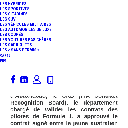
LES HYBRIDES
LES SPORTIVES
LES CITADINES
LES SUV
LES VÉHICULES MILITAIRES
LES AUTOMOBILES DE LUXE
LES COUPÉS
LES VOITURES PAS CHÈRES
LES CABRIOLETS
LES « SANS PERMIS »
CARTE
PRO
Nouveau rebondissement dans le
dossier Oscar Piastri. D’après une
information révélée par nos confrères
d’
AutoHebdo
, le CRB (FIA Contract
Recognition Board), le département
chargé de valider les contrats des
pilotes de Formule 1, a approuvé le
contrat signé entre le jeune australien