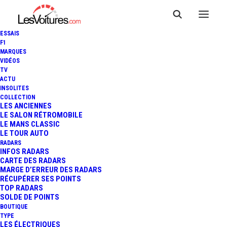
ESSAIS
F1
MARQUES
VIDÉOS
TV
ACTU
F1 : OSCAR PIASTRI POSSÈDE
INSOLITES
COLLECTION
BIEN DEUX CONTRATS
LES ANCIENNES
LE SALON RÉTROMOBILE
LE MANS CLASSIC
VALABLES
LE TOUR AUTO
RADARS
INFOS RADARS
CARTE DES RADARS
2 Minutes
|
9 août 2022
MARGE D’ERREUR DES RADARS
RÉCUPÉRER SES POINTS
TOP RADARS
SOLDE DE POINTS
BOUTIQUE
TYPE
LES ÉLECTRIQUES
FR