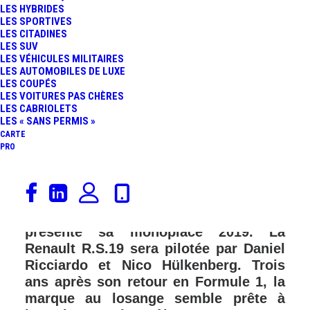
LES HYBRIDES
LES SPORTIVES
LES CITADINES
LES SUV
LES VÉHICULES MILITAIRES
LES AUTOMOBILES DE LUXE
LES COUPÉS
LES VOITURES PAS CHÈRES
LES CABRIOLETS
LES « SANS PERMIS »
CARTE
PRO
A quelques jours des premiers essais
d’avant-saison qui se dérouleront à
Barcelone, le Renault F1 Team
présente sa monoplace 2019. La
Renault R.S.19 sera pilotée par Daniel
Ricciardo et Nico Hülkenberg. Trois
ans après son retour en Formule 1, la
marque au losange semble prête à