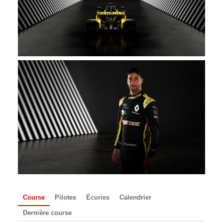
Course
Pilotes
Écuries
Calendrier
Dernière course