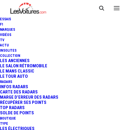
ESSAIS
F1
MARQUES
VIDÉOS
TV
ACTU
INSOLITES
F1 : RENAULT DÉVOILE LA
COLLECTION
LES ANCIENNES
LE SALON RÉTROMOBILE
R.S.19
LE MANS CLASSIC
LE TOUR AUTO
RADARS
INFOS RADARS
3 Minutes
|
12 février 2019
CARTE DES RADARS
MARGE D’ERREUR DES RADARS
RÉCUPÉRER SES POINTS
TOP RADARS
SOLDE DE POINTS
BOUTIQUE
FR
TYPE
LES ÉLECTRIQUES