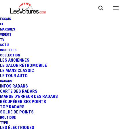
ESSAIS
F1
MARQUES
VIDÉOS
TV
ACTU
FERRARI 812 SUPERFAST :
INSOLITES
COLLECTION
NOVITEC SUBLIME LA
LES ANCIENNES
LE SALON RÉTROMOBILE
LE MANS CLASSIC
SUPERCAR
LE TOUR AUTO
RADARS
INFOS RADARS
CARTE DES RADARS
3 Minutes
|
25 janvier 2019
MARGE D’ERREUR DES RADARS
RÉCUPÉRER SES POINTS
TOP RADARS
SOLDE DE POINTS
BOUTIQUE
TYPE
LES ÉLECTRIQUES
FR