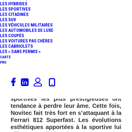
LES HYBRIDES
LES SPORTIVES
LES CITADINES
LES SUV
LES VÉHICULES MILITAIRES
LES AUTOMOBILES DE LUXE
LES COUPÉS
LES VOITURES PAS CHÈRES
LES CABRIOLETS
LES « SANS PERMIS »
CARTE
PRO
Trop souvent, les préparateurs
manquent d’inspiration. De kit
carrosserie en kit carrosserie, les
sportives les plus prestigieuses ont
tendance à perdre leur âme. Cette fois,
Novitec fait très fort en s’attaquant à la
Ferrari 812 Superfast. Les évolutions
esthétiques apportées à la sportive lui