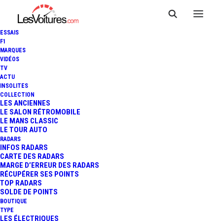
ESSAIS
F1
MARQUES
VIDÉOS
TV
ACTU
FERRARI F80 : 1 200 CH POUR
INSOLITES
COLLECTION
LA NOUVELLE HYPERCAR DE
LES ANCIENNES
LE SALON RÉTROMOBILE
LE MANS CLASSIC
L'EXTRÊME
LE TOUR AUTO
RADARS
INFOS RADARS
CARTE DES RADARS
6 Minutes
|
17 octobre 2024
MARGE D’ERREUR DES RADARS
RÉCUPÉRER SES POINTS
TOP RADARS
SOLDE DE POINTS
BOUTIQUE
TYPE
LES ÉLECTRIQUES
FR