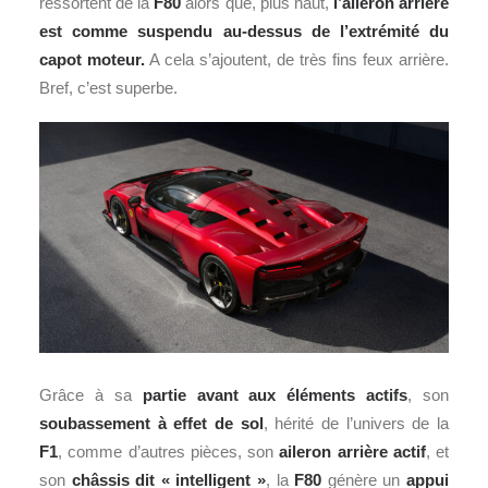
ressortent de la
F80
alors que, plus haut,
l’aileron arrière
est comme suspendu au-dessus de l’extrémité du
capot moteur.
A cela s’ajoutent, de très fins feux arrière.
Bref, c’est superbe.
Grâce à sa
partie avant aux éléments actifs
, son
soubassement à effet de sol
, hérité de l’univers de la
F1
, comme d’autres pièces, son
aileron arrière actif
, et
son
châssis dit « intelligent »
, la
F80
génère un
appui