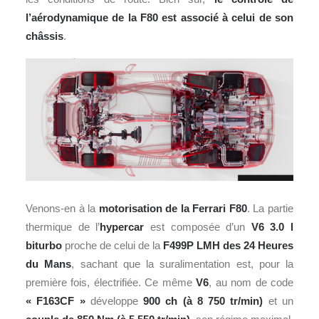
l’aérodynamique de la F80 est associé à celui de son
châssis
.
Venons-en à la
motorisation de la Ferrari F80
. La partie
thermique de l’
hypercar
est composée d’un
V6 3.0 l
biturbo
proche de celui de la
F499P LMH des
24 Heures
du Mans
, sachant que la suralimentation est, pour la
première fois, électrifiée. Ce même
V6
, au nom de code
« F163CF »
développe
900 ch (à 8 750 tr/min)
et un