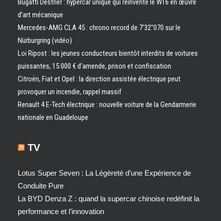
Bugatti Destrier : hypercar unique qui réinvente le W16 en œuvre
d’art mécanique
Mercedes-AMG CLA 45 : chrono record de 7’32″070 sur le
Nürburgring (vidéo)
Loi Ripost : les jeunes conducteurs bientôt interdits de voitures
puissantes, 15 000 € d’amende, prison et confiscation
Citroën, Fiat et Opel : la direction assistée électrique peut
provoquer un incendie, rappel massif
Renault 4 E-Tech électrique : nouvelle voiture de la Gendarmerie
nationale en Guadeloupe
TV
Lotus Super Seven : La Légèreté d’une Expérience de
Conduite Pure
La BYD Denza Z : quand la supercar chinoise redéfinit la
performance et l’innovation