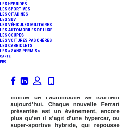
LES HYBRIDES
LES SPORTIVES
LES CITADINES
LES SUV
LES VÉHICULES MILITAIRES
LES AUTOMOBILES DE LUXE
LES COUPÉS
LES VOITURES PAS CHÈRES
LES CABRIOLETS
LES « SANS PERMIS »
CARTE
PRO
Alors que le Mondial de L’Auto bat son
plein, à Paris, c’est du côté de
Maranello que tous les acteurs du
monde de l’automobile se tournent
aujourd’hui. Chaque nouvelle Ferrari
présentée est un événement, encore
plus qu’en il s’agit d’une hypercar, ou
super-sportive hybride, qui repousse