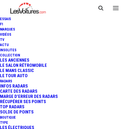
ESSAIS
F1
MARQUES
VIDÉOS
TV
FIA WEC : TOYOTA PRÉSENTE
ACTU
INSOLITES
LA TS050 HYBRID 2017 AVEC
COLLECTION
LES ANCIENNES
LE SALON RÉTROMOBILE
LA VICTOIRE AUX 24 HEURES
LE MANS CLASSIC
LE TOUR AUTO
DU MANS COMME OBJECTIF !
RADARS
INFOS RADARS
CARTE DES RADARS
MARGE D’ERREUR DES RADARS
RÉCUPÉRER SES POINTS
4 Minutes
|
31 mars 2017
TOP RADARS
SOLDE DE POINTS
BOUTIQUE
TYPE
LES ÉLECTRIQUES