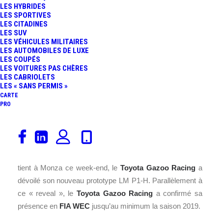
LES HYBRIDES
FR
LES SPORTIVES
LES CITADINES
LES SUV
LES VÉHICULES MILITAIRES
LES AUTOMOBILES DE LUXE
LES COUPÉS
LES VOITURES PAS CHÈRES
LES CABRIOLETS
LES « SANS PERMIS »
CARTE
PRO
Les grands perdants des
24 Heures du Mans
2016 sont
prêts à répondre présent face à
Porsche
pour la quête du
« Graal du Sport Auto ». En marge du Prologue qui se
tient à Monza ce week-end, le
Toyota
Gazoo Racing
a
dévoilé son nouveau prototype LM P1-H. Parallèlement à
ce « reveal », le
Toyota Gazoo Racing
a confirmé sa
présence en
FIA WEC
jusqu’au minimum la saison 2019.