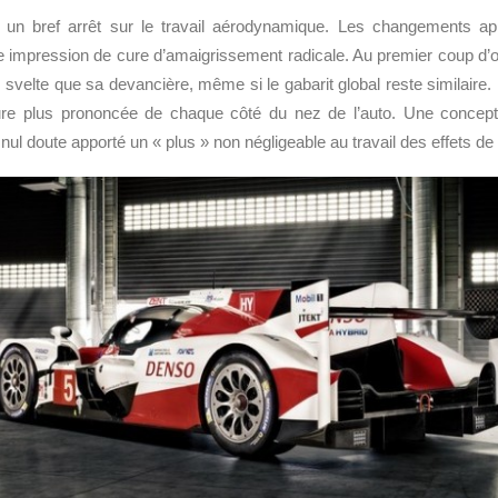
ns un bref arrêt sur le travail aérodynamique. Les changements a
 impression de cure d’amaigrissement radicale. Au premier coup d’œ
 svelte que sa devancière, même si le gabarit global reste similaire.
ure plus prononcée de chaque côté du nez de l’auto. Une concept
 nul doute apporté un « plus » non négligeable au travail des effets de 