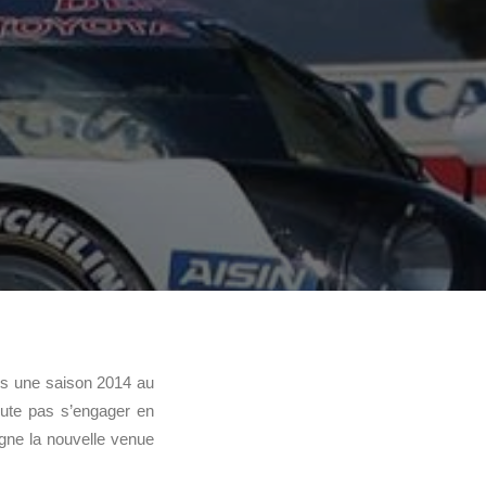
ès une saison 2014 au
oute pas s’engager en
gne la nouvelle venue