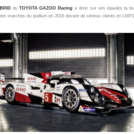
YBRID
du
TOYOTA GAZOO Racing
a donc sur ses épaules la lou
autes marches du podium en 2016 devant de sérieux clients en LMP1