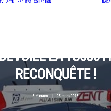
TV
ACTU
INSOLITES
COLLECTION
RADA
LES ANCIENNES
LE SALON RÉTROMOBILE
LE MANS CLASSIC
LE TOUR AUTO
DÉVOILE LA TS050 H
RECONQUÊTE !
5 Minutes
|
25 mars 2016