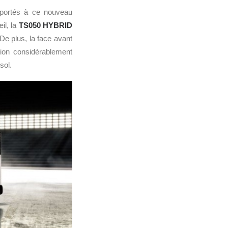
pportés à ce nouveau
il, la
TS050 HYBRID
 De plus, la face avant
ion considérablement
sol.