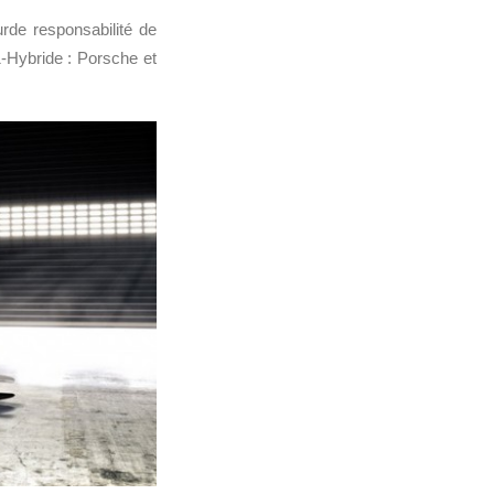
rde responsabilité de
-Hybride : Porsche et