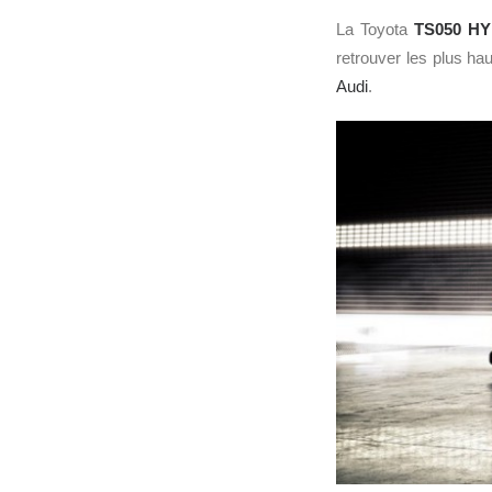
La Toyota
TS050 H
retrouver les plus h
Audi
.