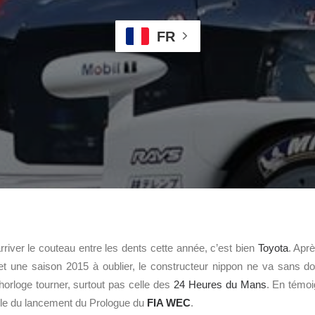
FR
rriver le couteau entre les dents cette année, c’est bien
Toyota
. Apr
et une saison 2015 à oublier, le constructeur nippon ne va sans d
orloge tourner, surtout pas celle des
24 Heures du Mans
. En témoi
ille du lancement du Prologue du
FIA WEC
.