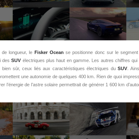
 de longueur, le
Fisker Ocean
se positionne donc sur le segmen
ui des
SUV
électriques plus haut en gamme. Les autres chiffres qui 
, bien sûr, ceux liés aux caractéristiques électriques du
SUV
. Ain
romettent une autonomie de quelques 400 km. Rien de quoi impress
érer l’énergie de l’astre solaire permettrait de générer 1 600 km d’au