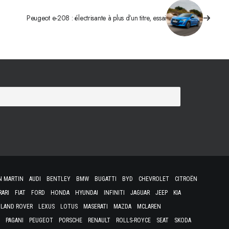
Peugeot e-208 : électrisante à plus d’un titre, essai
N MARTIN
AUDI
BENTLEY
BMW
BUGATTI
BYD
CHEVROLET
CITROËN
RARI
FIAT
FORD
HONDA
HYUNDAI
INFINITI
JAGUAR
JEEP
KIA
LAND ROVER
LEXUS
LOTUS
MASERATI
MAZDA
MCLAREN
PAGANI
PEUGEOT
PORSCHE
RENAULT
ROLLS-ROYCE
SEAT
SKODA