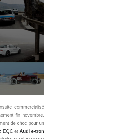
suite commercialisé
nement fin novembre.
ument de choc pour un
z EQC
et
Audi
e-tron