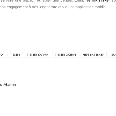
se faire une place… au soleil des ventes. Enfin,
Henrik Fisker
sou
sans engagement à très long terme et via une application mobile.
RO
FISKER
FISKER-KARMA
FISKER OCEAN
HENRIK FISKER
SU
c Martin