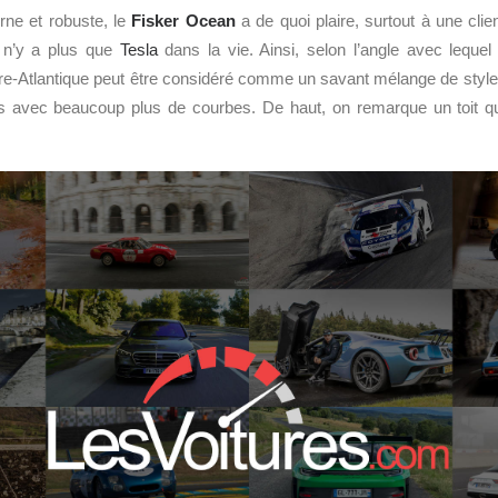
ne et robuste, le
Fisker Ocean
a de quoi plaire, surtout à une clien
l n’y a plus que
Tesla
dans la vie. Ainsi, selon l’angle avec lequel
re-Atlantique peut être considéré comme un savant mélange de style 
 avec beaucoup plus de courbes. De haut, on remarque un toit qui