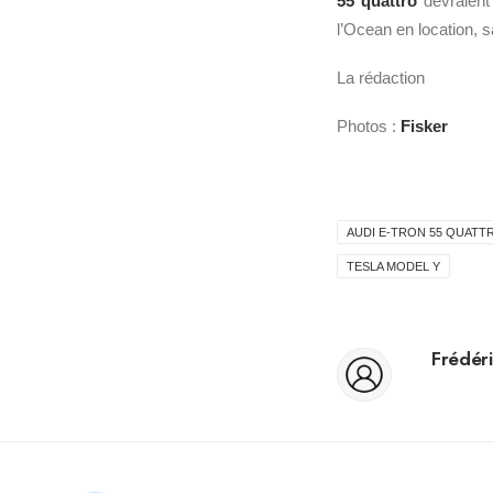
55 quattro
devraient 
l’Ocean en location, 
La rédaction
Photos :
Fisker
AUDI E-TRON 55 QUATT
TESLA MODEL Y
Frédéri