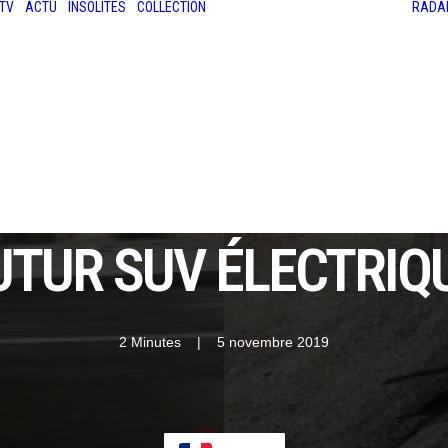
TV
ACTU
INSOLITES
COLLECTION
RADA
LES ANCIENNES
LE SALON RÉTROMOBILE
LE MANS CLASSIC
LE TOUR AUTO
UTUR SUV ÉLECTRIQU
2 Minutes
|
5 novembre 2019