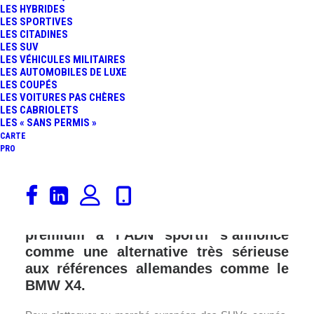
LES HYBRIDES
LES SPORTIVES
LES CITADINES
LES SUV
LES VÉHICULES MILITAIRES
LES AUTOMOBILES DE LUXE
LES COUPÉS
LES VOITURES PAS CHÈRES
LES CABRIOLETS
LES « SANS PERMIS »
CARTE
PRO
La marque chinoise Geely, dont le
groupe éponyme possède Volvo,
présente le Geely FY11. Cet SUV coupé
premium à l’ADN sportif s’annonce
comme une alternative très sérieuse
aux références allemandes comme le
BMW X4.