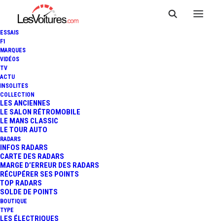
ESSAIS
F1
MARQUES
VIDÉOS
TV
ACTU
GEELY FY11 : LE
INSOLITES
COLLECTION
PROMETTEUR SUV "MADE IN
LES ANCIENNES
LE SALON RÉTROMOBILE
LE MANS CLASSIC
CHINA"
LE TOUR AUTO
RADARS
INFOS RADARS
CARTE DES RADARS
2 Minutes
|
29 janvier 2019
MARGE D’ERREUR DES RADARS
RÉCUPÉRER SES POINTS
TOP RADARS
SOLDE DE POINTS
BOUTIQUE
TYPE
LES ÉLECTRIQUES
FR