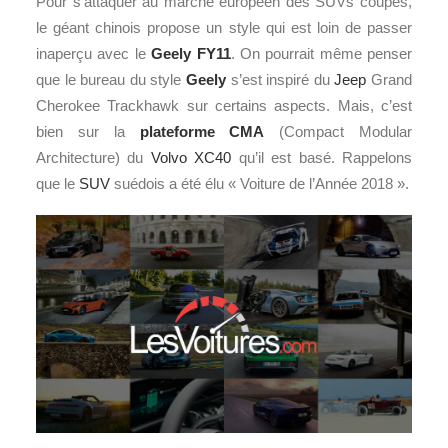
Pour s’attaquer au marché européen des SUVs coupés,
le géant chinois propose un style qui est loin de passer
inaperçu avec le
Geely FY11
. On pourrait même penser
que le bureau du style
Geely
s’est inspiré du
Jeep
Grand
Cherokee Trackhawk sur certains aspects. Mais, c’est
bien sur la
plateforme CMA
(Compact Modular
Architecture) du
Volvo XC40
qu’il est basé. Rappelons
que le
SUV
suédois a été élu « Voiture de l’Année 2018 ».