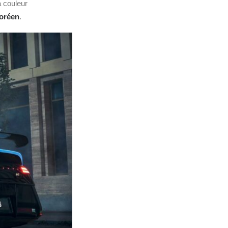
a couleur
coréen
.