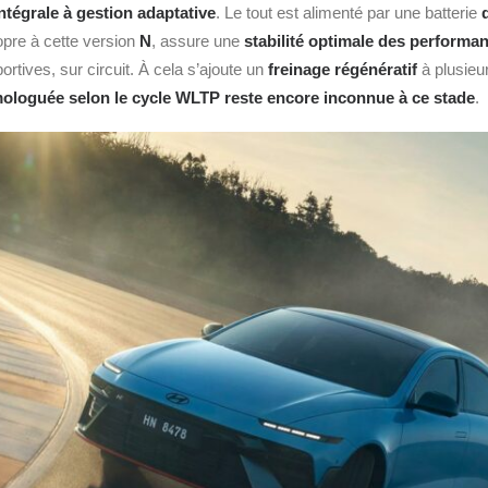
ntégrale à gestion adaptative
. Le tout est alimenté par une batterie
opre à cette version
N
, assure une
stabilité optimale des performa
ortives, sur circuit. À cela s’ajoute un
freinage régénératif
à plusieu
ologuée selon le cycle WLTP reste encore inconnue à ce stade
.