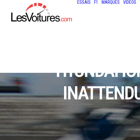
ESSAIS
F1
MARQUES
VIDÉOS
HYUNDAI ION
INATTENDU