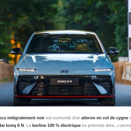
ocs intégralement noir
est surmonté d’un
aileron en col de cygne
q
ai Ioniq 6 N
. La
berline
100 % électrique
se présente donc, comm