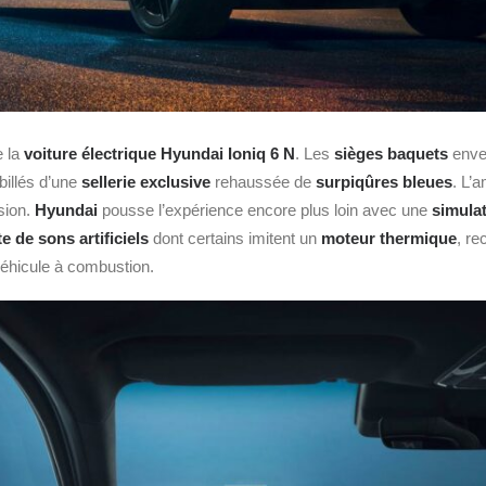
e la
voiture électrique
Hyundai Ioniq 6 N
. Les
sièges baquets
envel
billés d’une
sellerie exclusive
rehaussée de
surpiqûres bleues
. L’
sion.
Hyundai
pousse l’expérience encore plus loin avec une
simulat
te de sons artificiels
dont certains imitent un
moteur thermique
, re
véhicule à combustion.