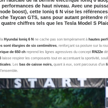
on radicale de la berline électrique Ioniq 6 ad
s performances de haut niveau. Avec une puis
mode boost), cette Ioniq 6 N vise les référence
he Taycan GTS, sans pour autant prétendre ri
 quatre chiffres tels que les Tesla Model S Pla
 la
Hyundai
Ioniq 6 N
ne cache pas son tempérament à
hautes per
es sont élargies de six centimètres
, renforçant sa posture sur la rou
trique de 650 ch
reprend les lignes agressives du concept
RN22e
dé
é
laisse respirer les composants tout en accentuant la sportivité, sou
ticales
. Les
bas de caisse noirs,
quant à eux, sont parcourus d’un
l
 l’ensemble.