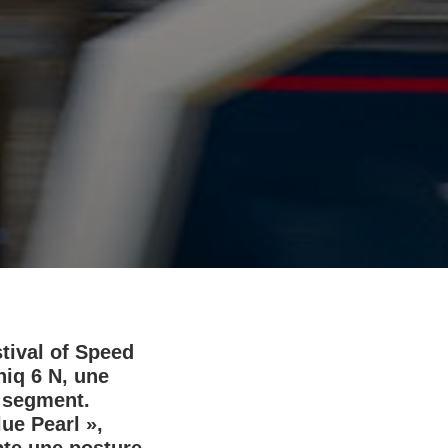
tival of Speed
niq 6 N, une
u segment.
ue Pearl »,