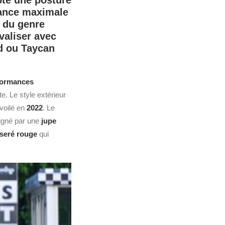
opte une posture
sance maximale
s du genre
valiser avec
id ou Taycan
formances
te. Le style extérieur
voilé en
2022
. Le
ligné par une
jupe
iseré rouge
qui