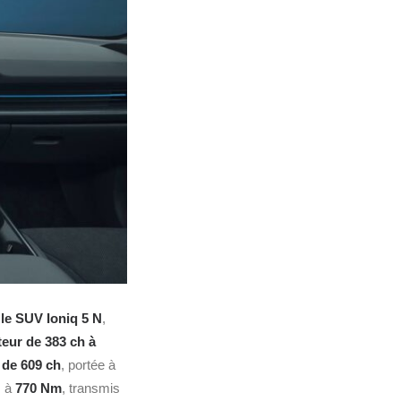
 le
SUV
Ioniq 5 N
,
eur de 383 ch à
de 609 ch
, portée à
s à
770 Nm
, transmis