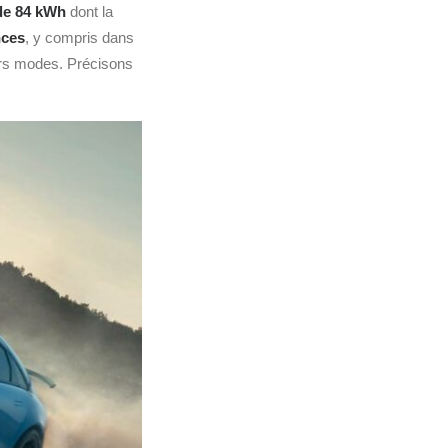
de 84 kWh
dont la
nces
, y compris dans
rs modes. Précisons