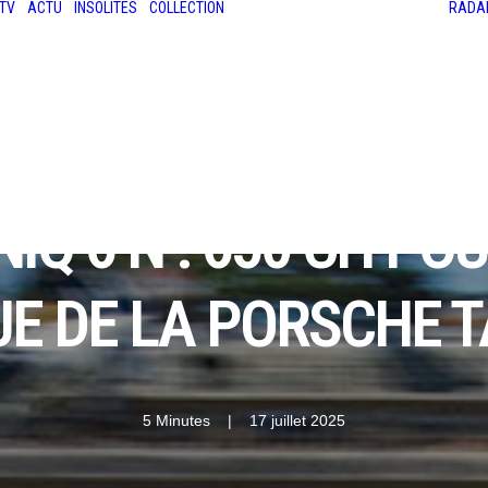
TV
ACTU
INSOLITES
COLLECTION
RADA
LES ANCIENNES
LE SALON RÉTROMOBILE
LE MANS CLASSIC
LE TOUR AUTO
IQ 6 N : 650 CH PO
E DE LA PORSCHE 
5 Minutes
|
17 juillet 2025