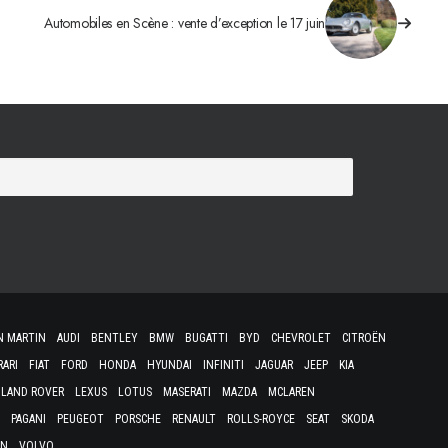
Automobiles en Scène : vente d’exception le 17 juin
N MARTIN
AUDI
BENTLEY
BMW
BUGATTI
BYD
CHEVROLET
CITROËN
RARI
FIAT
FORD
HONDA
HYUNDAI
INFINITI
JAGUAR
JEEP
KIA
LAND ROVER
LEXUS
LOTUS
MASERATI
MAZDA
MCLAREN
PAGANI
PEUGEOT
PORSCHE
RENAULT
ROLLS-ROYCE
SEAT
SKODA
EN
VOLVO