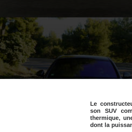
Le constructe
son SUV comp
thermique, un
dont la puiss