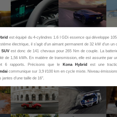
brid
est équipé du 4-cylindres 1.6 l GDi essence qui développe 105
tème électrique, il s’agit d’un aimant permanent de 32 kW d’un un
u
SUV
est donc de 141 chevaux pour 265 Nm de couple. La batterie
té de 1,56 kWh. En matière de transmission, elle est assurée par un
et 6 rapports. Précisons que le
Kona Hybrid
est une tracti
ndai
communique sur 3,9 l/100 km en cycle mixte. Niveau émissions
 jantes d’une taille de 16″.