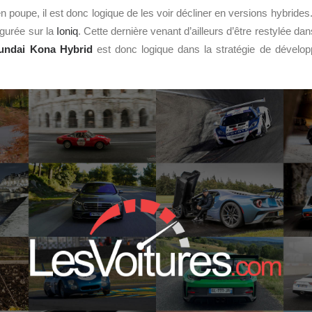
en poupe, il est donc logique de les voir décliner en versions hybride
ugurée sur la
Ioniq
. Cette dernière venant d’ailleurs d’être restylée da
undai Kona Hybrid
est donc logique dans la stratégie de dévelo