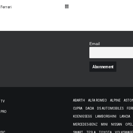
Ferrari
Email
N
ABARTH
ALFA ROMEO
ALPINE
ASTO
 TV
CUPRA
DACIA
DS AUTOMOBILES
FER
 PRO
KOENIGSEGG
LAMBORGHINI
LANCIA
MERCEDES-BENZ
MINI
NISSAN
OPEL
SSIC
SMART
TESLA
TOYOTA
VOLKSWAG