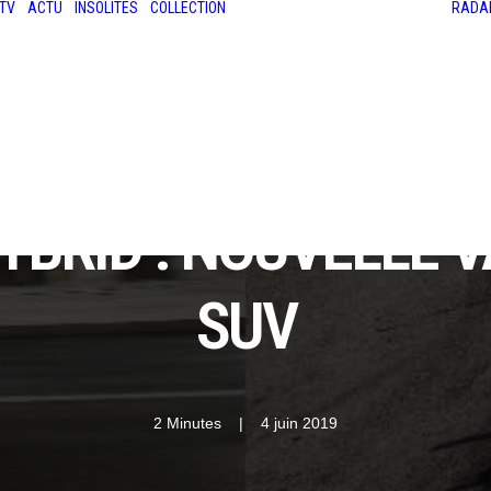
TV
ACTU
INSOLITES
COLLECTION
RADA
LES ANCIENNES
LE SALON RÉTROMOBILE
LE MANS CLASSIC
LE TOUR AUTO
YBRID : NOUVELLE V
SUV
2 Minutes
|
4 juin 2019