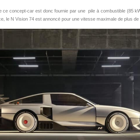
de ce concept-car est donc fournie par une pile à combustible (85 
e, le N Vision 74 est annoncé pour une vitesse maximale de plus de