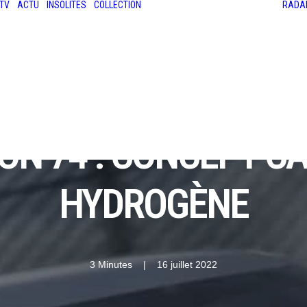
TV
ACTU
INSOLITES
COLLECTION
RADA
LES ANCIENNES
LE SALON RÉTROMOBILE
LE MANS CLASSIC
LE TOUR AUTO
ION 74 : CONCEPT-C
HYDROGÈNE
3 Minutes
|
16 juillet 2022