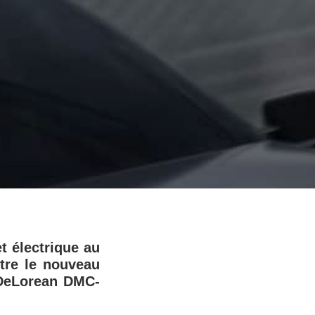
t électrique au
ntre le nouveau
 DeLorean DMC-