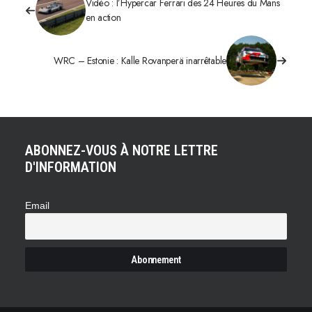
Vidéo : l’Hypercar Ferrari des 24 Heures du Mans
en action
WRC – Estonie : Kalle Rovanperä inarrêtable
ABONNEZ-VOUS À NOTRE LETTRE
D'INFORMATION
Email