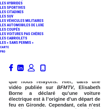
LES HYBRIDES
LES SPORTIVES
LES CITADINES
FR
LES SUV
LES VÉHICULES MILITAIRES
LES AUTOMOBILES DE LUXE
LES COUPÉS
LES VOITURES PAS CHÈRES
LES CABRIOLETS
LES « SANS PERMIS »
CARTE
PRO
Erratum… en tant que média sérieux,
LesVoitures.com se doit d’être
exemplaire au sujet des informations
que nous relayons. Hier, dans une
vidéo publiée sur
BFMTV
, Elisabeth
Borne a déclaré qu’une voiture
électrique est à l’origine d’un départ de
feu en Gironde. Cependant, cela n’est