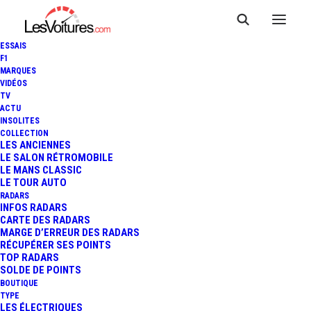
ESSAIS
F1
INCENDIES EN GIRONDE :
MARQUES
VIDÉOS
TV
ELISABETH BORNE SE
ACTU
INSOLITES
TROMPE EN DÉCLARANT
COLLECTION
LES ANCIENNES
LE SALON RÉTROMOBILE
QU'UNE VOITURE
LE MANS CLASSIC
LE TOUR AUTO
ÉLECTRIQUE EST À L'ORIGINE
RADARS
INFOS RADARS
D'UN FEU
CARTE DES RADARS
MARGE D’ERREUR DES RADARS
RÉCUPÉRER SES POINTS
TOP RADARS
SOLDE DE POINTS
2 Minutes
|
16 juillet 2022
BOUTIQUE
TYPE
LES ÉLECTRIQUES