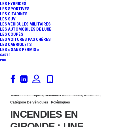
LES HYBRIDES
: ELISABETH BORNE SE
LES SPORTIVES
LES CITADINES
LES SUV
TROMPE EN
LES VÉHICULES MILITAIRES
LES AUTOMOBILES DE LUXE
LES COUPÉS
DÉCLARANT QU’UNE
LES VOITURES PAS CHÈRES
LES CABRIOLETS
VOITURE ÉLECTRIQUE
LES « SANS PERMIS »
CARTE
PRO
EST À L’ORIGINE D’UN
FEU
16 juillet 2022
Voitures Électriques
,
Actualités Automobiles
,
Rédaction
,
Catégorie De Véhicules
Polémiques
INCENDIES EN
GIRONDE : UNE