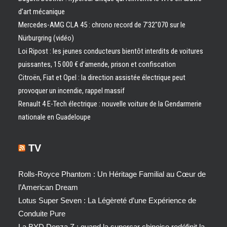
d’art mécanique
Mercedes-AMG CLA 45 : chrono record de 7’32″070 sur le
Nürburgring (vidéo)
Loi Ripost : les jeunes conducteurs bientôt interdits de voitures
puissantes, 15 000 € d’amende, prison et confiscation
Citroën, Fiat et Opel : la direction assistée électrique peut
provoquer un incendie, rappel massif
Renault 4 E-Tech électrique : nouvelle voiture de la Gendarmerie
nationale en Guadeloupe
TV
Rolls-Royce Phantom : Un Héritage Familial au Cœur de
l’American Dream
Lotus Super Seven : La Légèreté d’une Expérience de
Conduite Pure
La BYD Denza Z : quand la supercar chinoise redéfinit la