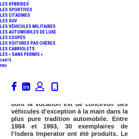
LES HYBRIDES
LES SPORTIVES
LES CITADINES
LES SUV
LES VÉHICULES MILITAIRES
LES AUTOMOBILES DE LUXE
LES COUPÉS
LES VOITURES PAS CHÈRES
LES CABRIOLETS
LES « SANS PERMIS »
CARTE
PRO
Isdera AG pour Ingenieurbüro für
Styling, DEsign und RAcing, tel est le
nom de la petite structure allemande
dont la vocation est de concevoir des
véhicules d’exception à la main dans la
plus pure tradition automobile. Entre
1984 et 1993, 30 exemplaires de
l’Isdera Imperator ont été produits. Le