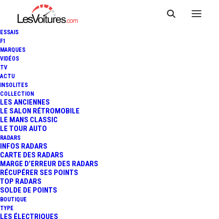
ESSAIS
F1
MARQUES
VIDÉOS
TV
ACTU
ISDERA IMPERATOR 108I :
INSOLITES
COLLECTION
OFFREZ-VOUS CE "CONCEPT-
LES ANCIENNES
LE SALON RÉTROMOBILE
LE MANS CLASSIC
CAR DE SÉRIE"
LE TOUR AUTO
RADARS
INFOS RADARS
CARTE DES RADARS
3 Minutes
|
21 avril 2021
MARGE D’ERREUR DES RADARS
RÉCUPÉRER SES POINTS
TOP RADARS
SOLDE DE POINTS
BOUTIQUE
TYPE
LES ÉLECTRIQUES
FR