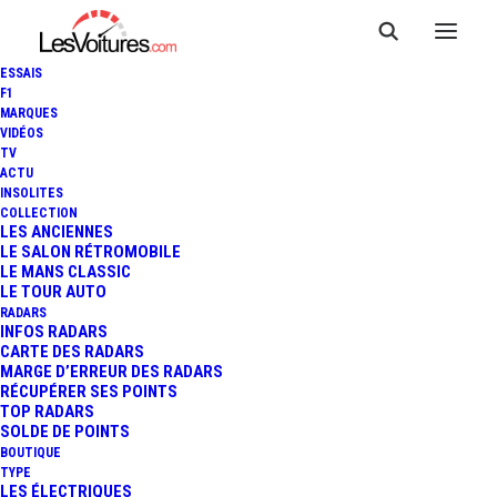
ESSAIS
F1
MARQUES
VIDÉOS
TV
LANDES : IL PERD UNE 4ÈME
ACTU
INSOLITES
FOIS SON PERMIS À CAUSE
COLLECTION
LES ANCIENNES
LE SALON RÉTROMOBILE
D'UN GRAND EXCÈS DE
LE MANS CLASSIC
LE TOUR AUTO
VITESSE
RADARS
INFOS RADARS
CARTE DES RADARS
MARGE D’ERREUR DES RADARS
RÉCUPÉRER SES POINTS
2 Minutes
|
13 octobre 2020
TOP RADARS
SOLDE DE POINTS
BOUTIQUE
TYPE
LES ÉLECTRIQUES