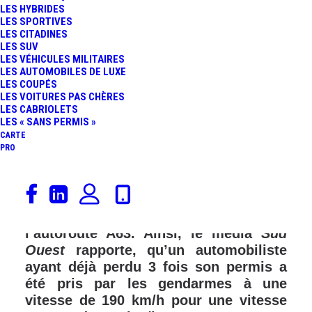
LES HYBRIDES
FR
LES SPORTIVES
LES CITADINES
LES SUV
LES VÉHICULES MILITAIRES
LES AUTOMOBILES DE LUXE
LES COUPÉS
LES VOITURES PAS CHÈRES
LES CABRIOLETS
LES « SANS PERMIS »
CARTE
PRO
Voici un grand excès de vitesse assez
insolite détecté par la Gendarmerie
des Landes, le samedi 10 octobre, sur
l’autoroute A63. Ainsi, le média
Sud
Ouest
rapporte, qu’un automobiliste
ayant déjà perdu 3 fois son permis a
été pris par les gendarmes à une
vitesse de 190 km/h pour une vitesse