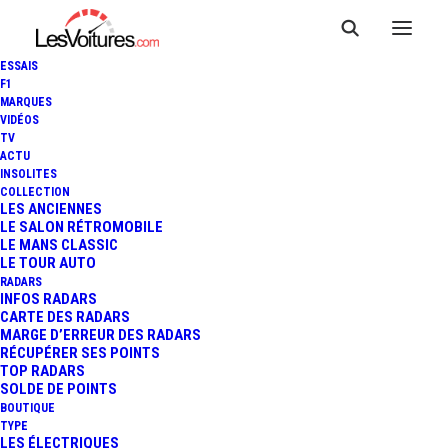
ESSAIS
F1
MARQUES
VIDÉOS
TV
ACTU
INSOLITES
LIGHTYEAR ONE : PREMIÈRE
COLLECTION
LES ANCIENNES
LE SALON RÉTROMOBILE
VOITURE À ÉNERGIE SOLAIRE
LE MANS CLASSIC
LE TOUR AUTO
RADARS
INFOS RADARS
3 Minutes
|
25 juin 2019
CARTE DES RADARS
MARGE D’ERREUR DES RADARS
RÉCUPÉRER SES POINTS
TOP RADARS
SOLDE DE POINTS
BOUTIQUE
FR
TYPE
LES ÉLECTRIQUES