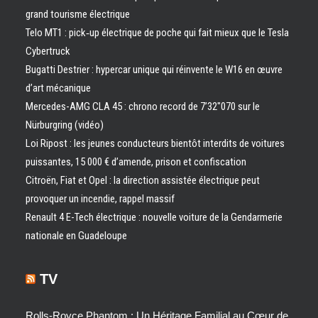
grand tourisme électrique
Telo MT1 : pick‑up électrique de poche qui fait mieux que le Tesla
Cybertruck
Bugatti Destrier : hypercar unique qui réinvente le W16 en œuvre
d’art mécanique
Mercedes-AMG CLA 45 : chrono record de 7’32″070 sur le
Nürburgring (vidéo)
Loi Ripost : les jeunes conducteurs bientôt interdits de voitures
puissantes, 15 000 € d’amende, prison et confiscation
Citroën, Fiat et Opel : la direction assistée électrique peut
provoquer un incendie, rappel massif
Renault 4 E-Tech électrique : nouvelle voiture de la Gendarmerie
nationale en Guadeloupe
TV
Rolls-Royce Phantom : Un Héritage Familial au Cœur de