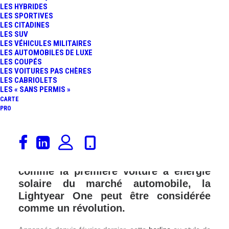
LES HYBRIDES
LES SPORTIVES
LES CITADINES
LES SUV
LES VÉHICULES MILITAIRES
LES AUTOMOBILES DE LUXE
LES COUPÉS
LES VOITURES PAS CHÈRES
LES CABRIOLETS
LES « SANS PERMIS »
CARTE
PRO
Notre mobilité est depuis longtemps
entrée dans l’ère des véhicules
électriques. Dévoilée aujourd’hui
comme la première voiture à énergie
solaire du marché automobile, la
Lightyear One peut être considérée
comme un révolution.