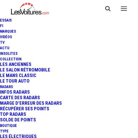
ESSAIS
F1
MARQUES
VIDÉOS
TV
ACTU
INSOLITES
MASERATI LEVANTE : L'ESSAI
COLLECTION
LES ANCIENNES
LE SALON RÉTROMOBILE
"TOUR AUTO"
LE MANS CLASSIC
LE TOUR AUTO
RADARS
INFOS RADARS
7 Minutes
|
14 juin 2019
CARTE DES RADARS
MARGE D’ERREUR DES RADARS
RÉCUPÉRER SES POINTS
TOP RADARS
SOLDE DE POINTS
BOUTIQUE
FR
TYPE
LES ÉLECTRIQUES