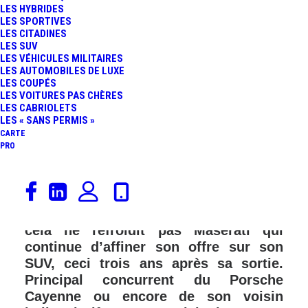
LES HYBRIDES
LES SPORTIVES
LES CITADINES
LES SUV
LES VÉHICULES MILITAIRES
LES AUTOMOBILES DE LUXE
LES COUPÉS
LES VOITURES PAS CHÈRES
LES CABRIOLETS
LES « SANS PERMIS »
CARTE
PRO
Le Maserati Levante se décline aussi
en diesel. Bien que le marché du diesel
semble connaître une période difficile,
cela ne refroidit pas Maserati qui
continue d’affiner son offre sur son
SUV, ceci trois ans après sa sortie.
Principal concurrent du Porsche
Cayenne ou encore de son voisin