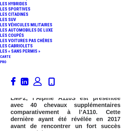
LES HYBRIDES
LES SPORTIVES
LES CITADINES
LES SUV
LES VÉHICULES MILITAIRES
LES AUTOMOBILES DE LUXE
LES COUPÉS
LES VOITURES PAS CHÈRES
LES CABRIOLETS
LES « SANS PERMIS »
CARTE
PRO
A 48 heures du départ de la 87ème
édition des 24 Heures du Mans, à
laquelle Alpine participera en catégorie
LMP2, l’Alpine A110S est présentée
avec 40 chevaux supplémentaires
comparativement à l’A110. Cette
dernière ayant été révélée en 2017
avant de rencontrer un fort succès