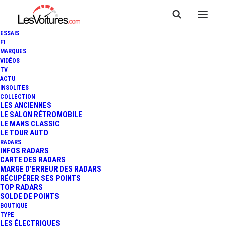
ESSAIS
F1
MARQUES
VIDÉOS
TV
ACTU
INSOLITES
ALPINE A110S : VERSION
COLLECTION
LES ANCIENNES
LE SALON RÉTROMOBILE
OPTIMISÉE À 292 CHEVAUX
LE MANS CLASSIC
LE TOUR AUTO
RADARS
INFOS RADARS
4 Minutes
|
13 juin 2019
CARTE DES RADARS
MARGE D’ERREUR DES RADARS
RÉCUPÉRER SES POINTS
TOP RADARS
SOLDE DE POINTS
BOUTIQUE
FR
TYPE
LES ÉLECTRIQUES