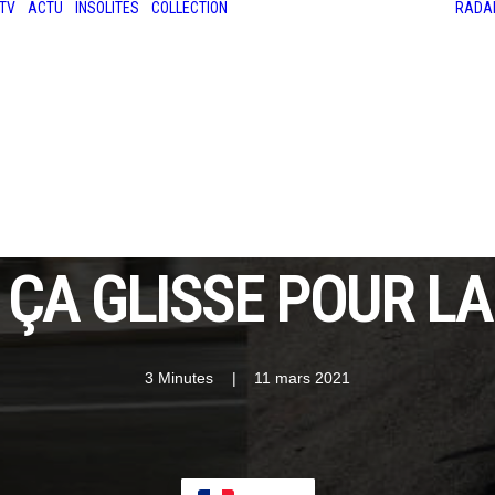
TV
ACTU
INSOLITES
COLLECTION
RADA
LES ANCIENNES
LE SALON RÉTROMOBILE
LE MANS CLASSIC
LE TOUR AUTO
 ÇA GLISSE POUR L
3 Minutes
|
11 mars 2021