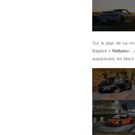
Sur la plan de sa mot
Baptisé «
Nettuno
« , 
auparavant, les bloc