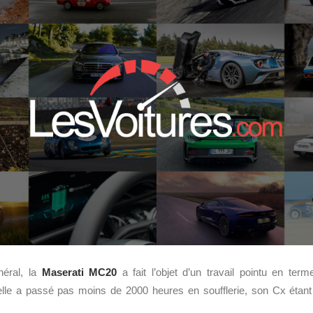
néral, la
Maserati MC20
a fait l’objet d’un travail pointu en te
elle a passé pas moins de 2000 heures en soufflerie, son Cx étan