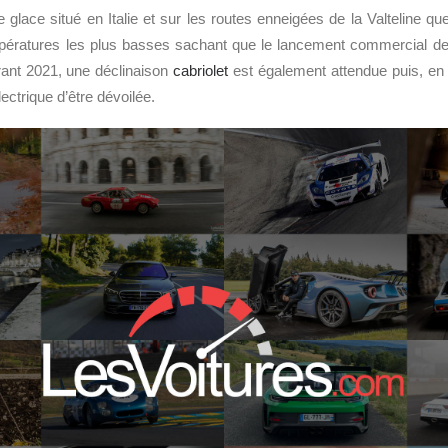
e glace situé en Italie et sur les routes enneigées de la Valteline qu
mpératures les plus basses sachant que le lancement commercial de 
urant 2021, une déclinaison
cabriolet
est également attendue puis, en 
ectrique d’être dévoilée.