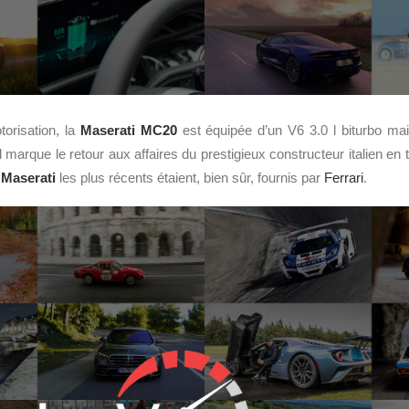
orisation, la
Maserati MC20
est équipée d’un V6 3.0 l biturbo m
il marque le retour aux affaires du prestigieux constructeur italien en 
s
Maserati
les plus récents étaient, bien sûr, fournis par
Ferrari
.