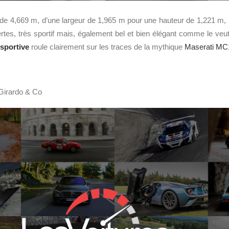
 de 4,669 m, d’une largeur de 1,965 m pour une hauteur de 1,221 m,
ertes, très sportif mais, également bel et bien élégant comme le veut
sportive
roule clairement sur les traces de la mythique
Maserati MC
Girardo & Co