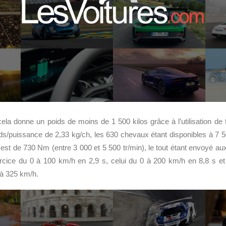
cela donne un poids de moins de 1 500 kilos grâce à l’utilisation de 
ids/puissance de 2,33 kg/ch, les 630 chevaux étant disponibles à 7 
est de 730 Nm (entre 3 000 et 5 500 tr/min), le tout étant envoyé aux
ercice du 0 à 100 km/h en 2,9 s, celui du 0 à 200 km/h en 8,8 s et
à 325 km/h.