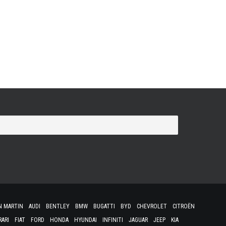
nt sur sa future Supercar. La Maserati MC20 aurait ainsi
a pandémie de Covid-19 est passée par là. Il faudra donc
ur découvrir la MC20. D'ici là, la firme italienne rend
N MARTIN
AUDI
BENTLEY
BMW
BUGATTI
BYD
CHEVROLET
CITROËN
RARI
FIAT
FORD
HONDA
HYUNDAI
INFINITI
JAGUAR
JEEP
KIA