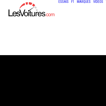
ESSAIS
F1
MARQUES
VIDÉOS
10 juillet 2025
MASERATI MCPU
MC20 RÉINVENT