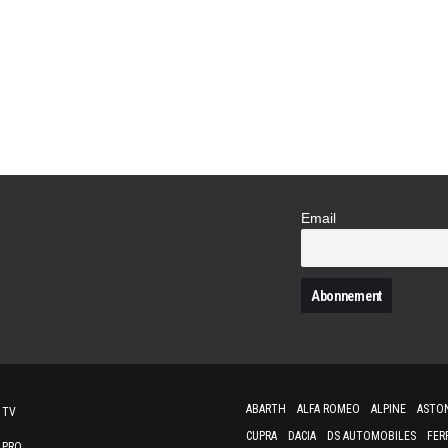
Le constructeur au trident travaille ardemme
dû être présentée en ce mois de mai mais, l
patienter probablement jusqu'en septembre po
hommage à Stirling…
Email
N
ABARTH
ALFA ROMEO
ALPINE
ASTO
 TV
CUPRA
DACIA
DS AUTOMOBILES
FER
 PRO