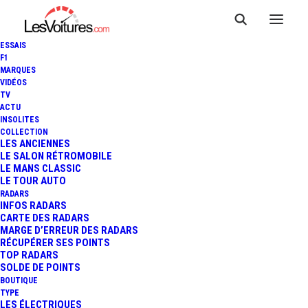
ESSAIS
F1
MARQUES
VIDÉOS
TV
ACTU
MENNECY : DES PANNEAUX
INSOLITES
COLLECTION
POUR PROTÉGER LES CHATS
LES ANCIENNES
LE SALON RÉTROMOBILE
LE MANS CLASSIC
ET LES HÉRISSONS
LE TOUR AUTO
RADARS
INFOS RADARS
CARTE DES RADARS
2 Minutes
|
1 septembre 2023
MARGE D’ERREUR DES RADARS
RÉCUPÉRER SES POINTS
TOP RADARS
SOLDE DE POINTS
BOUTIQUE
TYPE
LES ÉLECTRIQUES
FR