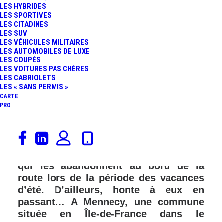
LES HYBRIDES
LES SPORTIVES
LES CITADINES
LES SUV
LES VÉHICULES MILITAIRES
LES AUTOMOBILES DE LUXE
LES COUPÉS
LES VOITURES PAS CHÈRES
LES CABRIOLETS
LES « SANS PERMIS »
CARTE
PRO
La France aime ses animaux de
compagnie et les autres, cela est bien
connu, sauf, hélas, pour celles et ceux
qui les abandonnent au bord de la
route lors de la période des vacances
d’été. D’ailleurs, honte à eux en
passant… A Mennecy, une commune
située en Île-de-France dans le