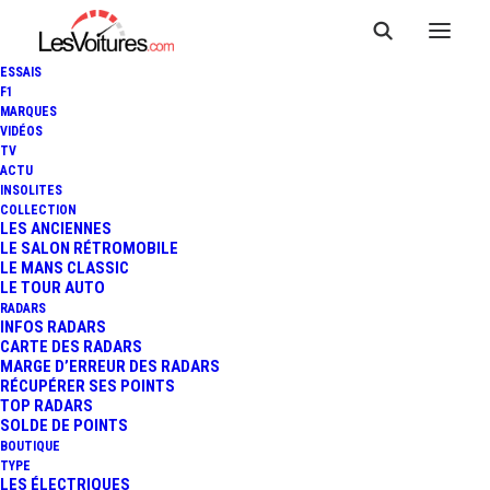
ESSAIS
F1
MARQUES
VIDÉOS
TV
VOITURES D'OCCASION :
ACTU
INSOLITES
QUEL MODÈLE DE DS
COLLECTION
LES ANCIENNES
LE SALON RÉTROMOBILE
CONSIDÉRER SELON VOS
LE MANS CLASSIC
LE TOUR AUTO
BESOINS ?
RADARS
INFOS RADARS
CARTE DES RADARS
MARGE D’ERREUR DES RADARS
RÉCUPÉRER SES POINTS
4 Minutes
|
1 septembre 2023
TOP RADARS
SOLDE DE POINTS
BOUTIQUE
TYPE
LES ÉLECTRIQUES