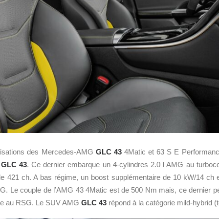
risations des Mercedes-AMG
GLC 43
4Matic et 63 S E Performanc
u
GLC 43
. Ce dernier embarque un 4-cylindres 2.0 l AMG au turboc
de 421 ch. A bas régime, un boost supplémentaire de 10 kW/14 ch 
G. Le couple de l’AMG 43 4Matic est de 500 Nm mais, ce dernier pe
âce au RSG. Le SUV AMG
GLC 43
répond à la catégorie mild-hybrid (t