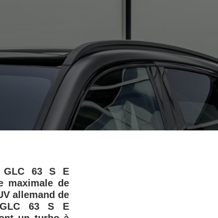
t GLC 63 S E
ce maximale de
SUV allemand de
le GLC 63 S E