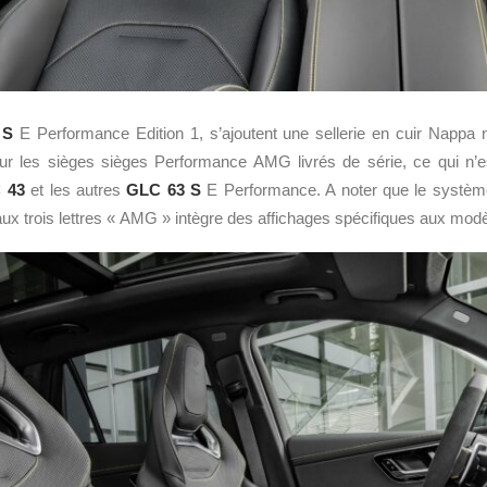
 S
E Performance Edition 1, s’ajoutent une sellerie en cuir Nappa 
ur les sièges sièges Performance AMG livrés de série, ce qui n’e
 43
et les autres
GLC 63 S
E Performance. A noter que le système
ux trois lettres « AMG » intègre des affichages spécifiques aux mo