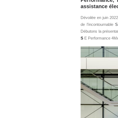
Performance, i
assistance éle
Dévoilée en juin 2022
de l’incontournable
S
Débutons la présen
S
E Performance 4MAtic