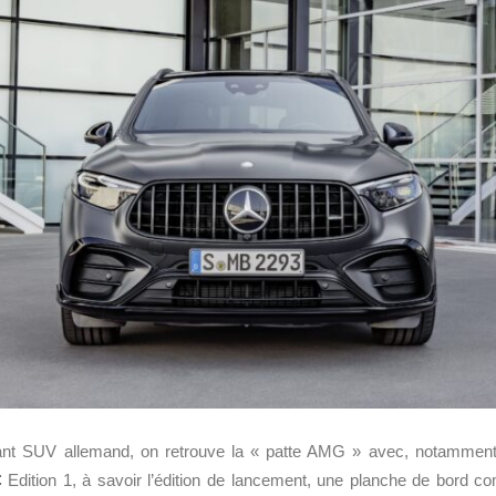
ssant SUV allemand, on retrouve la « patte AMG » avec, notamment,
C
Edition 1, à savoir l’édition de lancement, une planche de bord co