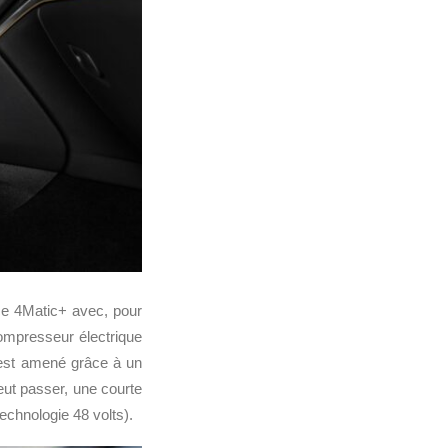
e 4Matic+ avec, pour
ompresseur électrique
est amené grâce à un
ut passer, une courte
echnologie 48 volts).