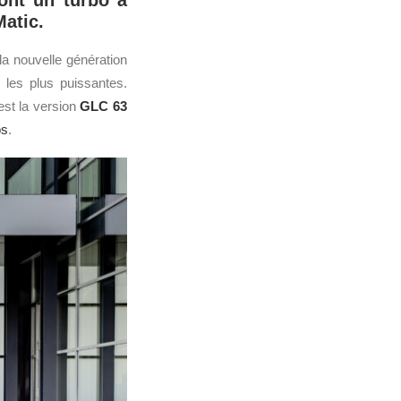
dont un turbo à
Matic.
la nouvelle génération
 les plus puissantes.
est la version
GLC 63
os
.