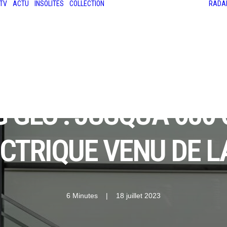
TV
ACTU
INSOLITES
COLLECTION
RADA
LES ANCIENNES
LE SALON RÉTROMOBILE
LE MANS CLASSIC
LE TOUR AUTO
GLC : JUSQU'À 680 
CTRIQUE VENU DE L
6 Minutes
|
18 juillet 2023