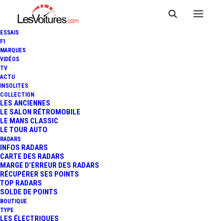
ESSAIS
F1
MARQUES
VIDÉOS
TV
ACTU
MERCEDES-AMG GT 43
INSOLITES
COLLECTION
COUPÉ 4 PORTES : 367
LES ANCIENNES
LE SALON RÉTROMOBILE
LE MANS CLASSIC
CHEVAUX AU PROGRAMME
LE TOUR AUTO
RADARS
INFOS RADARS
CARTE DES RADARS
2 Minutes
|
17 septembre 2018
MARGE D’ERREUR DES RADARS
RÉCUPÉRER SES POINTS
TOP RADARS
SOLDE DE POINTS
BOUTIQUE
TYPE
LES ÉLECTRIQUES
FR