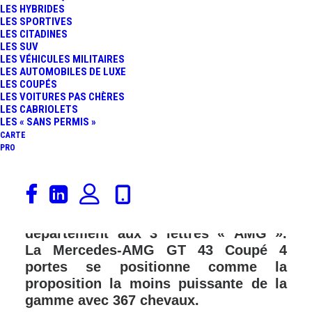
LES HYBRIDES
LES SPORTIVES
LES CITADINES
LES SUV
LES VÉHICULES MILITAIRES
LES AUTOMOBILES DE LUXE
LES COUPÉS
LES VOITURES PAS CHÈRES
LES CABRIOLETS
LES « SANS PERMIS »
CARTE
PRO
Mercedes-AMG dévoile une nouvelle
déclinaison de son coupé 4 portes
développé intégralement par le
département aux 3 lettres « AMG ».
La Mercedes-AMG GT 43 Coupé 4
portes se positionne comme la
proposition la moins puissante de la
gamme avec 367 chevaux.