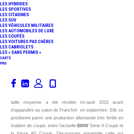
LES HYBRIDES
LES SPORTIVES
LES CITADINES
LES SUV
LES VÉHICULES MILITAIRES
LES AUTOMOBILES DE LUXE
LES COUPÉS
LES VOITURES PAS CHÈRES
LES CABRIOLETS
LES « SANS PERMIS »
CARTE
PRO
[dropcap style= »style4″]D[/dropcap]ans la famille Classe
C, je voudrais le coupé ! Après la
berline
et le break, cette
nouvelle déclinaison très stylistique de la Mercedes de
taille moyenne a été révélée mi-août 2015 avant
d’apparaître au salon de Francfort en septembre. Elle se
positionne parmi une production allemande très fertile en
matière de coupé, entre l’actuelle
BMW
Série 4 Coupé et
la future A5 Coupé. Découvrons ensemble celle qui