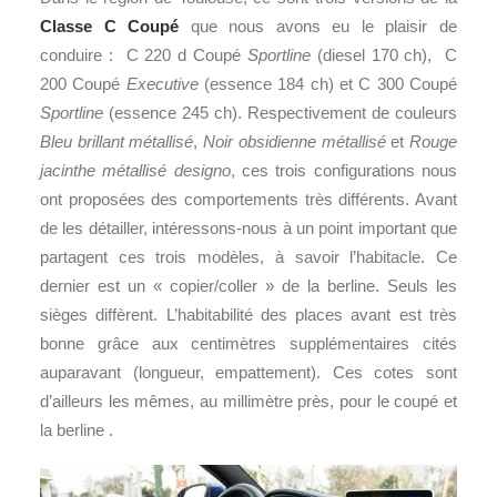
Classe C Coupé
que nous avons eu le plaisir de
conduire : C 220 d Coupé
Sportline
(diesel 170 ch), C
200 Coupé
Executive
(essence 184 ch) et C 300 Coupé
Sportline
(essence 245 ch). Respectivement de couleurs
Bleu brillant métallisé
,
Noir obsidienne métallisé
et
Rouge
jacinthe métallisé designo
, ces trois configurations nous
ont proposées des comportements très différents. Avant
de les détailler, intéressons-nous à un point important que
partagent ces trois modèles, à savoir l’habitacle. Ce
dernier est un « copier/coller » de la berline. Seuls les
sièges diffèrent. L’habitabilité des places avant est très
bonne grâce aux centimètres supplémentaires cités
auparavant (longueur, empattement). Ces cotes sont
d’ailleurs les mêmes, au millimètre près, pour le coupé et
la berline .