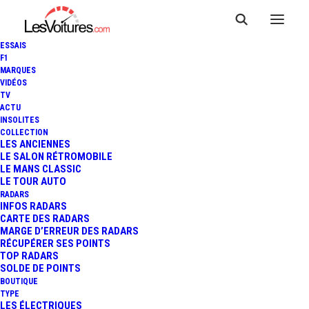
ESSAIS
F1
MARQUES
VIDÉOS
TV
ACTU
MERCEDES-BENZ CLASSE C
INSOLITES
COLLECTION
COUPÉ : L'ESSAI DE LA
LES ANCIENNES
LE SALON RÉTROMOBILE
LE MANS CLASSIC
SUPERBE "ÉTOILE FILANTE"...
LE TOUR AUTO
RADARS
INFOS RADARS
CARTE DES RADARS
12 Minutes
|
22 décembre 2015
MARGE D’ERREUR DES RADARS
RÉCUPÉRER SES POINTS
TOP RADARS
SOLDE DE POINTS
BOUTIQUE
TYPE
LES ÉLECTRIQUES
FR