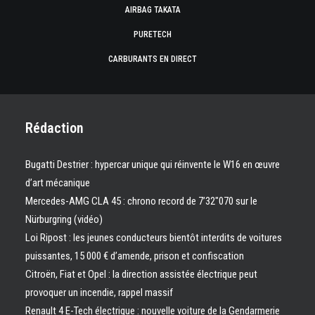
AIRBAG TAKATA
PURETECH
CARBURANTS EN DIRECT
Rédaction
Bugatti Destrier : hypercar unique qui réinvente le W16 en œuvre
d’art mécanique
Mercedes-AMG CLA 45 : chrono record de 7’32″070 sur le
Nürburgring (vidéo)
Loi Ripost : les jeunes conducteurs bientôt interdits de voitures
puissantes, 15 000 € d’amende, prison et confiscation
Citroën, Fiat et Opel : la direction assistée électrique peut
provoquer un incendie, rappel massif
Renault 4 E-Tech électrique : nouvelle voiture de la Gendarmerie