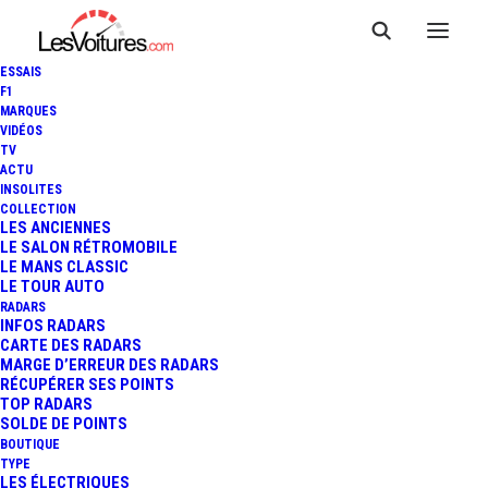
ESSAIS
F1
MARQUES
VIDÉOS
TV
FIA WEC : NISSAN
ACTU
INSOLITES
ABANDONNE
COLLECTION
LES ANCIENNES
LE SALON RÉTROMOBILE
DÉFINITIVEMENT SON
LE MANS CLASSIC
LE TOUR AUTO
PROGRAMME LM P1 !
RADARS
INFOS RADARS
CARTE DES RADARS
MARGE D’ERREUR DES RADARS
RÉCUPÉRER SES POINTS
2 Minutes
|
22 décembre 2015
TOP RADARS
SOLDE DE POINTS
BOUTIQUE
TYPE
LES ÉLECTRIQUES