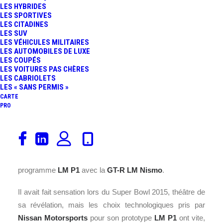
LES HYBRIDES
FR
LES SPORTIVES
LES CITADINES
LES SUV
LES VÉHICULES MILITAIRES
LES AUTOMOBILES DE LUXE
LES COUPÉS
LES VOITURES PAS CHÈRES
LES CABRIOLETS
LES « SANS PERMIS »
CARTE
PRO
Elles n’auront été présentes que lors des
24 Heures du
Mans
2015. Par un simple et court communiqué officiel,
Nissan
annonce aujourd’hui l’arrêt définitif de son
programme
LM P1
avec la
GT-R LM Nismo
.
Il avait fait sensation lors du Super Bowl 2015, théâtre de
sa révélation, mais les choix technologiques pris par
Nissan Motorsports
pour son prototype
LM P1
ont vite,