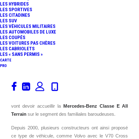
LES HYBRIDES
LES SPORTIVES
LES CITADINES
LES SUV
LES VÉHICULES MILITAIRES
LES AUTOMOBILES DE LUXE
LES COUPÉS
LES VOITURES PAS CHÈRES
LES CABRIOLETS
LES « SANS PERMIS »
CARTE
PRO
Il aura fallu attendre 16 ans pour que la firme à l’étoile
réponde à la concurrence des breaks tout-terrain,
comprendre tout-chemin. L’
Audi
A6 allroad
est les autres
vont devoir accueillir la
Mercedes-Benz
Classe E All
Terrain
sur le segment des familiales baroudeuses.
Depuis 2000, plusieurs constructeurs ont ainsi proposé
ce type de véhicule, comme Volvo avec le V70 Cross