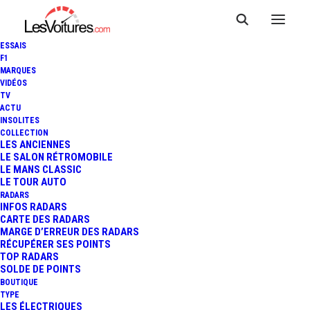
ESSAIS
F1
MARQUES
VIDÉOS
TV
ACTU
MERCEDES-BENZ CLASSE E
INSOLITES
COLLECTION
ALL TERRAIN : "L'ANTI-A6
LES ANCIENNES
LE SALON RÉTROMOBILE
LE MANS CLASSIC
ALLROAD" EST NÉE !
LE TOUR AUTO
RADARS
INFOS RADARS
CARTE DES RADARS
2 Minutes
|
21 septembre 2016
MARGE D’ERREUR DES RADARS
RÉCUPÉRER SES POINTS
TOP RADARS
SOLDE DE POINTS
BOUTIQUE
TYPE
LES ÉLECTRIQUES
FR