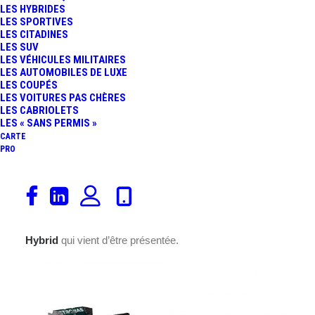
LES HYBRIDES
LES SPORTIVES
LES CITADINES
LES SUV
LES VÉHICULES MILITAIRES
LES AUTOMOBILES DE LUXE
LES COUPÉS
LES VOITURES PAS CHÈRES
LES CABRIOLETS
LES « SANS PERMIS »
CARTE
PRO
Après avoir écrasé la concurrence en 2014,
les
Mercedes AMG Petronas
seront les
F1
à battre cette
année.
Nico Rosberg
et Lewis Hamilton piloteront la
W06
Hybrid
qui vient d’être présentée.