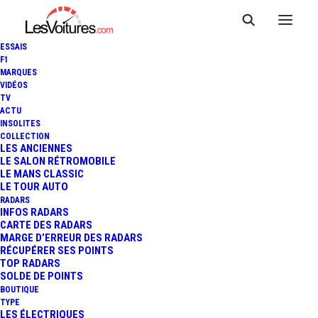
ESSAIS
F1
MARQUES
VIDÉOS
TV
ACTU
INSOLITES
F1 : MERCEDES RÉVÈLE LA
COLLECTION
LES ANCIENNES
LE SALON RÉTROMOBILE
W06 HYBRID 2015
LE MANS CLASSIC
LE TOUR AUTO
RADARS
INFOS RADARS
1 Minutes
|
1 février 2015
CARTE DES RADARS
MARGE D’ERREUR DES RADARS
RÉCUPÉRER SES POINTS
TOP RADARS
SOLDE DE POINTS
BOUTIQUE
FR
TYPE
LES ÉLECTRIQUES