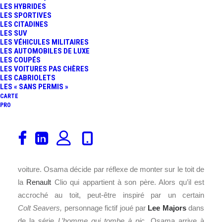
LES HYBRIDES
FR
LES SPORTIVES
LES CITADINES
LES SUV
LES VÉHICULES MILITAIRES
LES AUTOMOBILES DE LUXE
LES COUPÉS
LES VOITURES PAS CHÈRES
LES CABRIOLETS
LES « SANS PERMIS »
CARTE
PRO
Le jeune
Osama Aoukili
se souviendra longtemps du 1er
janvier 2017. Dimanche dernier dans la soirée à
Oyonnax, comme le relate
BFM
TV
, il se fait voler sa
voiture. Osama décide par réflexe de monter sur le toit de
la
Renault
Clio qui appartient à son père. Alors qu’il est
accroché au toit, peut-être inspiré par un certain
Colt Seavers,
personnage fictif joué par
Lee Majors
dans
de la série
L’homme qui tombe à pic,
Osama arrive à