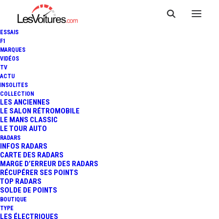
ESSAIS
F1
MARQUES
VIDÉOS
TV
OYONNAX : IL SE FAIT VOLER
ACTU
INSOLITES
SA VOITURE MAIS
COLLECTION
LES ANCIENNES
LE SALON RÉTROMOBILE
S'ACCROCHE AU TOIT
LE MANS CLASSIC
LE TOUR AUTO
PENDANT 10 MIN (VIDÉO)
RADARS
INFOS RADARS
CARTE DES RADARS
MARGE D’ERREUR DES RADARS
RÉCUPÉRER SES POINTS
1 Minute
|
5 janvier 2017
TOP RADARS
SOLDE DE POINTS
BOUTIQUE
TYPE
LES ÉLECTRIQUES