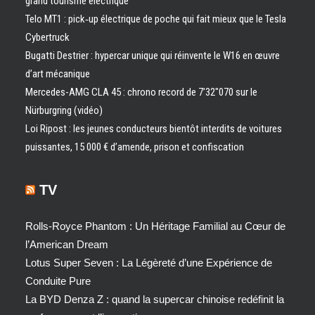
grand tourisme électrique
Telo MT1 : pick‑up électrique de poche qui fait mieux que le Tesla
Cybertruck
Bugatti Destrier : hypercar unique qui réinvente le W16 en œuvre
d’art mécanique
Mercedes-AMG CLA 45 : chrono record de 7’32″070 sur le
Nürburgring (vidéo)
Loi Ripost : les jeunes conducteurs bientôt interdits de voitures
puissantes, 15 000 € d’amende, prison et confiscation
TV
Rolls-Royce Phantom : Un Héritage Familial au Cœur de
l’American Dream
Lotus Super Seven : La Légèreté d’une Expérience de
Conduite Pure
La BYD Denza Z : quand la supercar chinoise redéfinit la