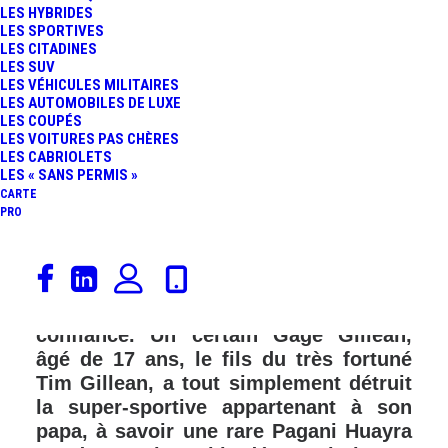
LES HYBRIDES
LES SPORTIVES
LES CITADINES
LES SUV
LES VÉHICULES MILITAIRES
LES AUTOMOBILES DE LUXE
LES COUPÉS
LES VOITURES PAS CHÈRES
LES CABRIOLETS
LES « SANS PERMIS »
CARTE
PRO
Encore un crash qui restera, hélas,
dans les annales des super-sportives
détruites par bêtise ou par excès de
confiance. Un certain Gage Gillean,
âgé de 17 ans, le fils du très fortuné
Tim Gillean, a tout simplement détruit
la super-sportive appartenant à son
papa, à savoir une rare Pagani Huayra