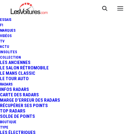
ESSAIS
F1
MARQUES
VIDÉOS
TV
ACTU
PAGANI HUAYRA ROADSTER :
INSOLITES
COLLECTION
UN RARE EXEMPLAIRE
LES ANCIENNES
LE SALON RÉTROMOBILE
LE MANS CLASSIC
DÉTRUIT (VIDÉO)
LE TOUR AUTO
RADARS
INFOS RADARS
CARTE DES RADARS
2 Minutes
|
23 novembre 2020
MARGE D’ERREUR DES RADARS
RÉCUPÉRER SES POINTS
TOP RADARS
SOLDE DE POINTS
BOUTIQUE
TYPE
LES ÉLECTRIQUES
FR