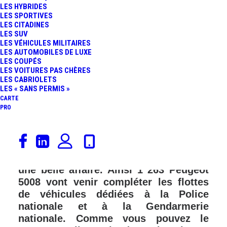
LES HYBRIDES
LES SPORTIVES
LES CITADINES
LES SUV
LES VÉHICULES MILITAIRES
LES AUTOMOBILES DE LUXE
LES COUPÉS
LES VOITURES PAS CHÈRES
LES CABRIOLETS
LES « SANS PERMIS »
CARTE
PRO
Alors que les Peugeot 3008 et 5008
viennent tout juste d’être restylés, le
constructeur français communique sur
une belle affaire. Ainsi 1 263 Peugeot
5008 vont venir compléter les flottes
de véhicules dédiées à la Police
nationale et à la Gendarmerie
nationale. Comme vous pouvez le