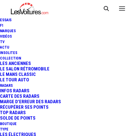
ESSAIS
F1
MARQUES
VIDÉOS
TV
ACTU
PEUGEOT 5008 : 1 263 SUV
INSOLITES
COLLECTION
POUR NOS FORCES DE
LES ANCIENNES
LE SALON RÉTROMOBILE
LE MANS CLASSIC
L'ORDRE
LE TOUR AUTO
RADARS
INFOS RADARS
CARTE DES RADARS
2 Minutes
|
23 novembre 2020
MARGE D’ERREUR DES RADARS
RÉCUPÉRER SES POINTS
TOP RADARS
SOLDE DE POINTS
BOUTIQUE
TYPE
LES ÉLECTRIQUES
FR