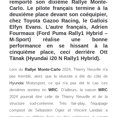
remporté son dixième Rallye Monte-
Carlo. Le pilote français termine à la
deuxième place devant son coéquipier,
chez Toyota Gazoo Racing, le Gallois
Elfyn Evans. L’autre français, Adrien
Fourmaux (Ford Puma Rally1 Hybrid –
M-Sport) réalise une bonne
performance en se hissant à la
cinquième place, ceci derrière Ott
Tänak (Hyundai i20 N Rally1 Hybrid).
Lors du
Rallye Monte-Carlo
2024, Thierry Neuville n’a
pas tremblé, alors que la réussite a été du côté de
Hyundai
Motorsport, ce qui n’a pas été le cas ces
dernières années en
WRC
. D’ailleurs, la saison
WRC
2024 pourrait être celle de Thierry Neuville et de la
structure sud-coréenne. Très fair-play, l’équipage
composé de Sébastien Ogier et Vincent Landais a
reconnu sa défaire face au duo vainqueur, à savoir