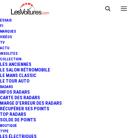
ESSAIS
F1
MARQUES
VIDÉOS
TV
ACTU
RALLYE MONTE-CARLO :
INSOLITES
COLLECTION
THIERRY NEUVILLE PLUS
LES ANCIENNES
LE SALON RÉTROMOBILE
LE MANS CLASSIC
FORT QUE SÉBASTIEN OGIER
LE TOUR AUTO
RADARS
INFOS RADARS
CARTE DES RADARS
3 Minutes
|
28 janvier 2024
MARGE D’ERREUR DES RADARS
RÉCUPÉRER SES POINTS
TOP RADARS
SOLDE DE POINTS
BOUTIQUE
TYPE
LES ÉLECTRIQUES
FR