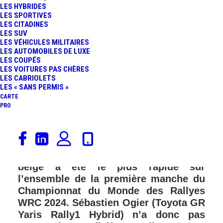
LES HYBRIDES
LES SPORTIVES
LES CITADINES
LES SUV
LES VÉHICULES MILITAIRES
LES AUTOMOBILES DE LUXE
LES COUPÉS
LES VOITURES PAS CHÈRES
LES CABRIOLETS
LES « SANS PERMIS »
CARTE
PRO
Thierry Neuville (Hyundai i20 N Rally1
Hybrid) est le grand vainqueur du
Rallye Monte-Carlo 2024. Le pilote
belge a été le plus rapide sur
l’ensemble de la première manche du
Championnat du Monde des Rallyes
WRC 2024. Sébastien Ogier (Toyota GR
Yaris Rally1 Hybrid) n’a donc pas