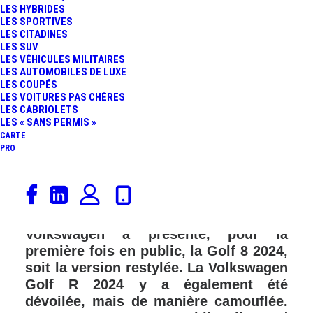
LES HYBRIDES
LES SPORTIVES
LES CITADINES
LES SUV
LES VÉHICULES MILITAIRES
LES AUTOMOBILES DE LUXE
LES COUPÉS
LES VOITURES PAS CHÈRES
LES CABRIOLETS
LES « SANS PERMIS »
CARTE
PRO
Ce week-end, en Autriche, dans le
cadre de l’événement au nom de « Ice
Race » organisé à Zell am See,
Volkswagen a présenté, pour la
première fois en public, la Golf 8 2024,
soit la version restylée. La Volkswagen
Golf R 2024 y a également été
dévoilée, mais de manière camouflée.