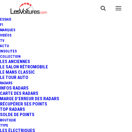
ESSAIS
F1
MARQUES
VIDÉOS
TV
ACTU
VOLKSWAGEN GOLF R :
INSOLITES
COLLECTION
PREMIER APERÇU DE LA
LES ANCIENNES
LE SALON RÉTROMOBILE
LE MANS CLASSIC
VERSION 2024
LE TOUR AUTO
RADARS
INFOS RADARS
CARTE DES RADARS
2 Minutes
|
28 janvier 2024
MARGE D’ERREUR DES RADARS
RÉCUPÉRER SES POINTS
TOP RADARS
SOLDE DE POINTS
BOUTIQUE
TYPE
LES ÉLECTRIQUES
FR