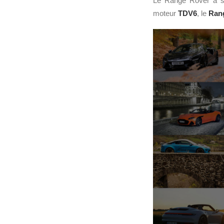
Le Range Rover a su
moteur
TDV6
, le
Ran