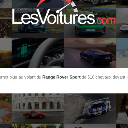
rrait plus au volant du
Range Rover Sport
de 510 chevaux devant leq