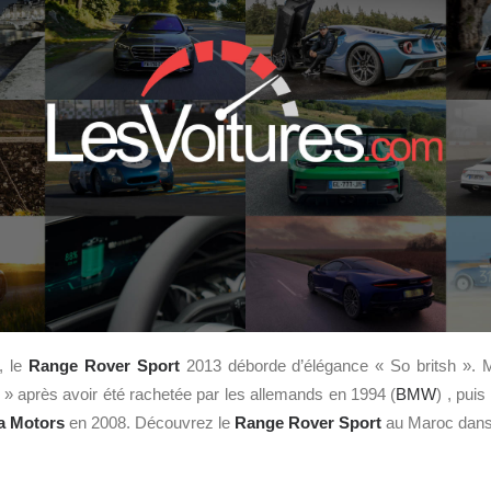
, le
Range Rover Sport
2013 déborde d’élégance « So britsh ». 
» après avoir été rachetée par les allemands en 1994 (
BMW
) , puis
a Motors
en 2008. Découvrez le
Range Rover Sport
au Maroc dans l