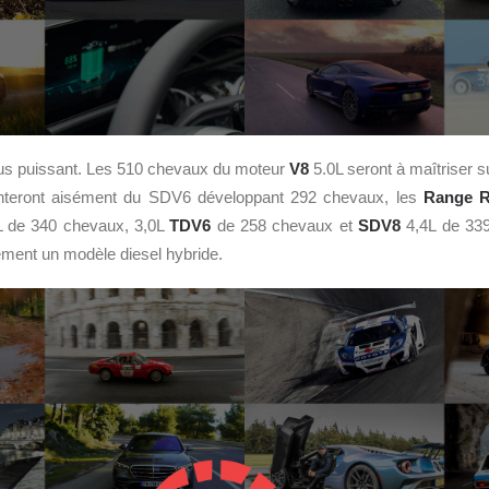
plus puissant. Les 510 chevaux du moteur
V8
5.0L seront à maîtriser s
nteront aisément du SDV6 développant 292 chevaux, les
Range R
L de 340 chevaux, 3,0L
TDV6
de 258 chevaux et
SDV8
4,4L de 339
ement un modèle diesel hybride.