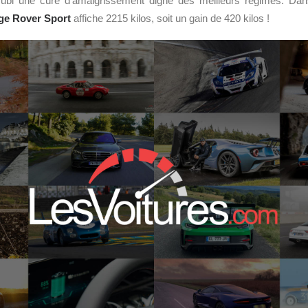
bi une cure d’amaigrissement digne des meilleurs régimes. Dan
ge Rover Sport
affiche 2215 kilos, soit un gain de 420 kilos !