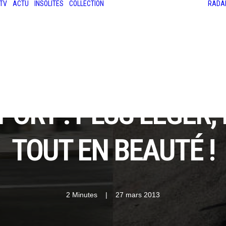
TV
ACTU
INSOLITES
COLLECTION
RADA
LES ANCIENNES
LE SALON RÉTROMOBILE
LE MANS CLASSIC
LE TOUR AUTO
ORT : PLUS LÉGER,
TOUT EN BEAUTÉ !
2 Minutes
|
27 mars 2013