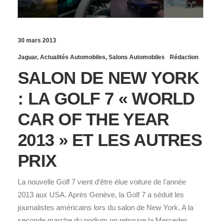
30 mars 2013
Jaguar
,
Actualités Automobiles
,
Salons Automobiles
Rédaction
SALON DE NEW YORK
: LA GOLF 7 « WORLD
CAR OF THE YEAR
2013 » ET LES AUTRES
PRIX
La nouvelle Golf 7 vient d'être élue voiture de l'année
2013 aux USA. Après Genève, la Golf 7 a séduit les
journalistes américains lors du salon de New York. A la
seconde marche du podium on retrouve la Mercedes