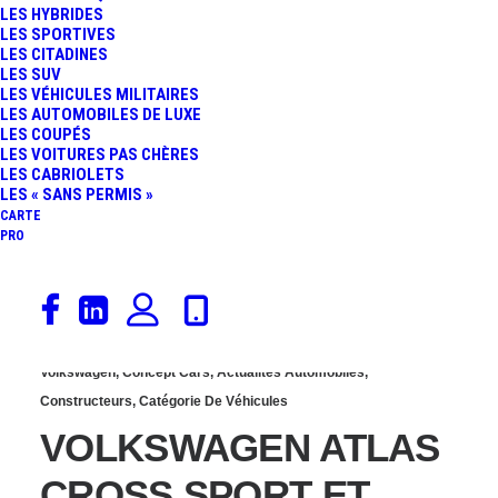
LES HYBRIDES
TROFEO : SUV AFFÛTÉ
LES SPORTIVES
LES CITADINES
LES SUV
DE 590 CHEVAUX
LES VÉHICULES MILITAIRES
LES AUTOMOBILES DE LUXE
LES COUPÉS
LES VOITURES PAS CHÈRES
LES CABRIOLETS
LES « SANS PERMIS »
CARTE
PRO
29 mars 2018
Volkswagen
,
Concept Cars
,
Actualités Automobiles
,
Constructeurs
,
Catégorie De Véhicules
VOLKSWAGEN ATLAS
CROSS SPORT ET