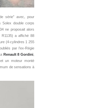
de série” avec, pour
s Solex double corps
34 ne proposait alors
 R1135) a affiché 88
ure (4-cylindres 1 255
ubliés par l’ex-Régie
La
Renault 8 Gordini
,
) et un moteur monté
aximum de sensations à