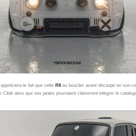
 appréciera le fait que cette
R8
au bouclier avant découpé en son cent
 Cibié alors que ses jantes pourraient clairement intégrer le catalog