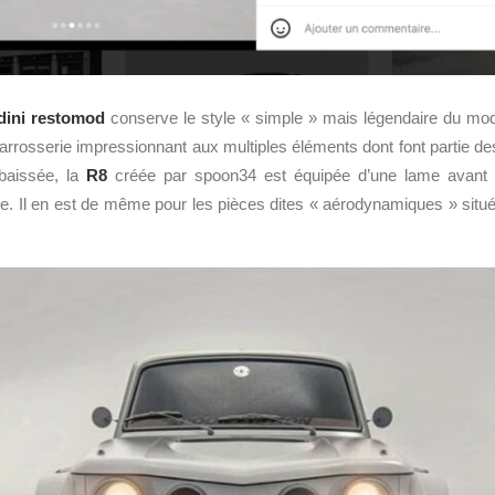
dini
restomod
conserve le style « simple » mais légendaire du modè
 carrosserie impressionnant aux multiples éléments dont font partie des
baissée, la
R8
créée par spoon34 est équipée d’une lame avant is
le. Il en est de même pour les pièces dites « aérodynamiques » situ