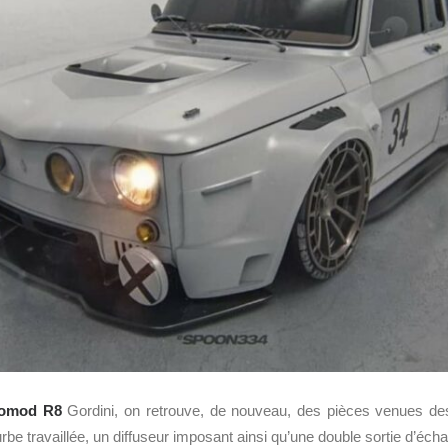
tomod
R8
Gordini, on retrouve, de nouveau, des pièces venues des 
ourbe travaillée, un diffuseur imposant ainsi qu’une double sortie d’éc