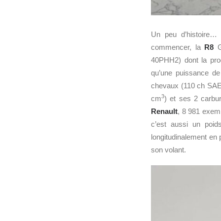
Un peu d’histoire
commencer, la
R8
G
40PHH2) dont la prod
qu’une puissance de
chevaux (110 ch SAE) 
3
cm
) et ses 2 carbu
Renault
, 8 981 exem
c’est aussi un poid
longitudinalement en 
son volant.