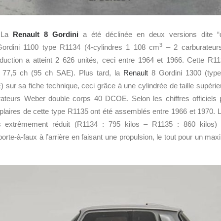
… La
Renault 8 Gordini
a été déclinée en deux versions dite “
3
ordini 1100 type R1134 (4-cylindres 1 108 cm
– 2 carburateur
uction a atteint 2 626 unités, ceci entre 1964 et 1966. Cette R11
 77,5 ch (95 ch SAE). Plus tard, la
Renault
8 Gordini 1300 (type
sur sa fiche technique, ceci grâce à une cylindrée de taille supérie
rateurs Weber double corps 40 DCOE. Selon les chiffres officiels p
plaires de cette type R1135 ont été assemblés entre 1966 et 1970. 
s extrêmement réduit (R1134 : 795 kilos – R1135 : 860 kilos
porte-à-faux à l’arrière en faisant une propulsion, le tout pour un m