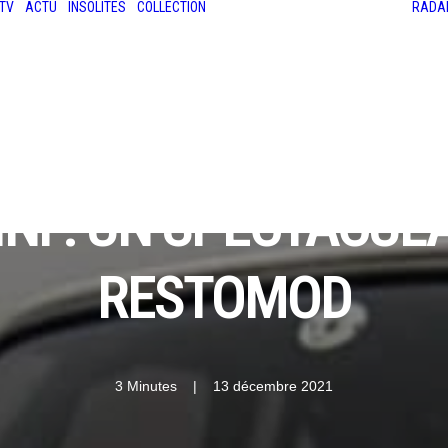
TV
ACTU
INSOLITES
COLLECTION
RADA
LES ANCIENNES
LE SALON RÉTROMOBILE
LE MANS CLASSIC
LE TOUR AUTO
NI : UN SPECTACUL
RESTOMOD
3 Minutes
|
13 décembre 2021