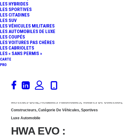
LES HYBRIDES
MODERNISÉE ET
LES SPORTIVES
LES CITADINES
LES SUV
SUBLIMÉE PAR CALLUM
LES VÉHICULES MILITAIRES
LES AUTOMOBILES DE LUXE
LES COUPÉS
DESIGN
LES VOITURES PAS CHÈRES
LES CABRIOLETS
LES « SANS PERMIS »
CARTE
PRO
24 juin 2024
Mercedes-Benz
,
Actualités Automobiles
,
Voitures De Collection
,
Constructeurs
,
Catégorie De Véhicules
,
Sportives
Luxe Automobile
HWA EVO :