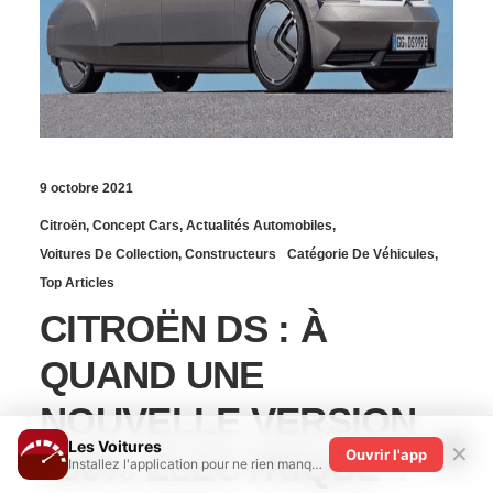
9 octobre 2021
Citroën
,
Concept Cars
,
Actualités Automobiles
,
Voitures De Collection
,
Constructeurs
Catégorie De Véhicules
,
Top Articles
CITROËN DS : À
QUAND UNE
NOUVELLE VERSION
Les Voitures
✕
100% ÉLECTRIQUE ?
Ouvrir l'app
Installez l'application pour ne rien manquer !