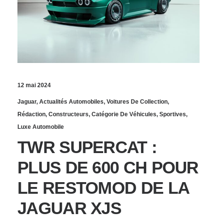
12 mai 2024
Jaguar
,
Actualités Automobiles
,
Voitures De Collection
,
Rédaction
,
Constructeurs
,
Catégorie De Véhicules
,
Sportives
,
Luxe Automobile
TWR SUPERCAT :
PLUS DE 600 CH POUR
LE RESTOMOD DE LA
JAGUAR XJS