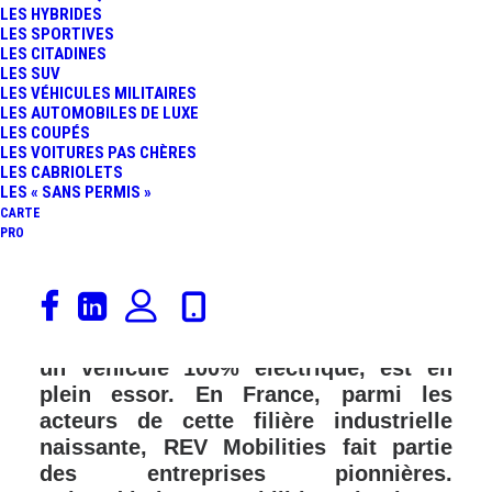
LES HYBRIDES
LES SPORTIVES
LES CITADINES
LES SUV
LES VÉHICULES MILITAIRES
LES AUTOMOBILES DE LUXE
LES COUPÉS
LES VOITURES PAS CHÈRES
LES CABRIOLETS
LES « SANS PERMIS »
CARTE
PRO
La tendance automobile qui consiste à
convertir une voiture ancienne, ou plus
récente, à motorisation thermique, en
un véhicule 100% électrique, est en
plein essor. En France, parmi les
acteurs de cette filière industrielle
naissante, REV Mobilities fait partie
des entreprises pionnières.