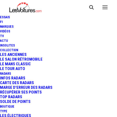
ESSAIS
F1
MARQUES
VIDÉOS
TV
ACTU
RÉTROFIT : REV MOBILITIES
INSOLITES
COLLECTION
OUVRE SON LAB PARIS
LES ANCIENNES
LE SALON RÉTROMOBILE
LE MANS CLASSIC
BEAUGRENELLE
LE TOUR AUTO
RADARS
INFOS RADARS
CARTE DES RADARS
4 Minutes
|
1 décembre 2022
MARGE D’ERREUR DES RADARS
RÉCUPÉRER SES POINTS
TOP RADARS
SOLDE DE POINTS
BOUTIQUE
TYPE
LES ÉLECTRIQUES
FR